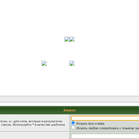
Запрос
татах, и
-
для слов, которых в результатах
Искать все слова
 списка. Используйте
*
в качестве шаблона
Искать любое слово/поиск с языком з