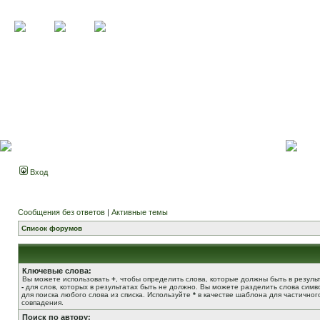
Вход
Сообщения без ответов
|
Активные темы
Список форумов
Ключевые слова:
Вы можете использовать
+
, чтобы определить слова, которые должны быть в результ
-
для слов, которых в результатах быть не должно. Вы можете разделить слова сим
для поиска любого слова из списка. Используйте
*
в качестве шаблона для частичног
совпадения.
Поиск по автору: