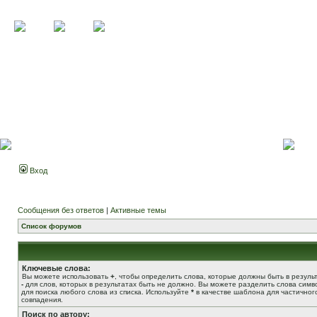
Вход
Сообщения без ответов
|
Активные темы
Список форумов
Ключевые слова:
Вы можете использовать
+
, чтобы определить слова, которые должны быть в результ
-
для слов, которых в результатах быть не должно. Вы можете разделить слова сим
для поиска любого слова из списка. Используйте
*
в качестве шаблона для частичног
совпадения.
Поиск по автору: