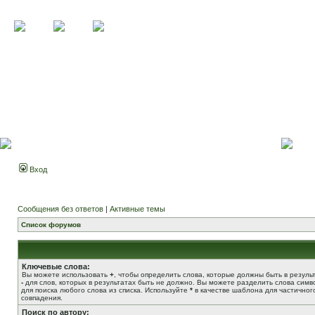
Вход
Сообщения без ответов
|
Активные темы
Список форумов
Ключевые слова:
Вы можете использовать
+
, чтобы определить слова, которые должны быть в результ
-
для слов, которых в результатах быть не должно. Вы можете разделить слова сим
для поиска любого слова из списка. Используйте
*
в качестве шаблона для частичног
совпадения.
Поиск по автору: