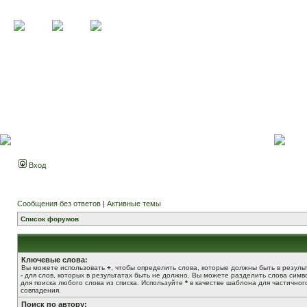
Вход
Сообщения без ответов
|
Активные темы
Список форумов
Ключевые слова:
Вы можете использовать
+
, чтобы определить слова, которые должны быть в результ
-
для слов, которых в результатах быть не должно. Вы можете разделить слова сим
для поиска любого слова из списка. Используйте
*
в качестве шаблона для частичног
совпадения.
Поиск по автору: