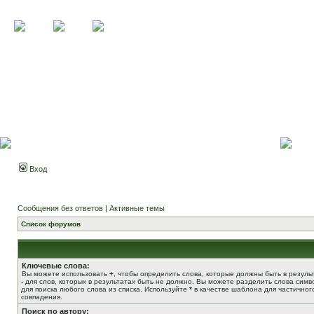
Вход
Сообщения без ответов
|
Активные темы
Список форумов
Ключевые слова:
Вы можете использовать
+
, чтобы определить слова, которые должны быть в результ
-
для слов, которых в результатах быть не должно. Вы можете разделить слова сим
для поиска любого слова из списка. Используйте
*
в качестве шаблона для частичног
совпадения.
Поиск по автору: