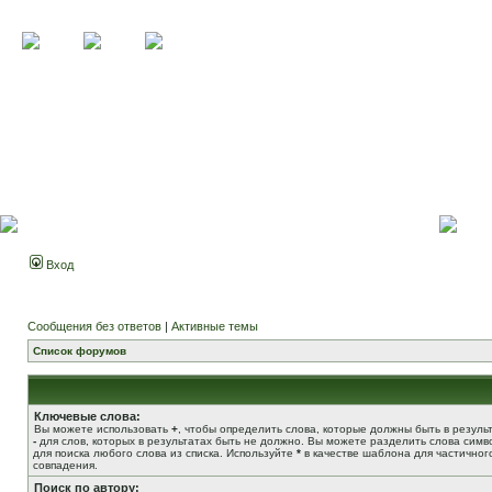
Вход
Сообщения без ответов
|
Активные темы
Список форумов
Ключевые слова:
Вы можете использовать
+
, чтобы определить слова, которые должны быть в результ
-
для слов, которых в результатах быть не должно. Вы можете разделить слова сим
для поиска любого слова из списка. Используйте
*
в качестве шаблона для частичног
совпадения.
Поиск по автору: