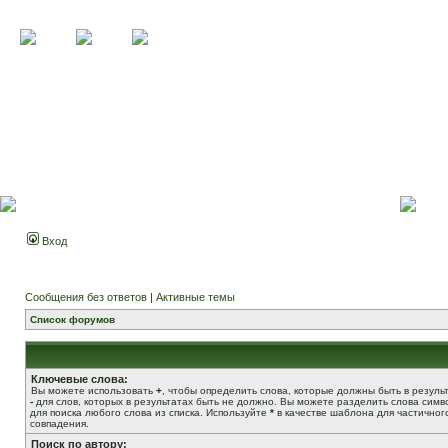
Вход
Сообщения без ответов
|
Активные темы
Список форумов
Ключевые слова:
Вы можете использовать
+
, чтобы определить слова, которые должны быть в результ
-
для слов, которых в результатах быть не должно. Вы можете разделить слова сим
для поиска любого слова из списка. Используйте
*
в качестве шаблона для частичног
совпадения.
Поиск по автору: