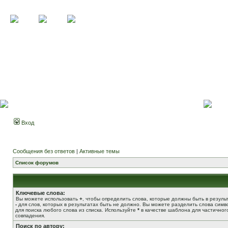
Вход
Сообщения без ответов
|
Активные темы
Список форумов
Ключевые слова:
Вы можете использовать
+
, чтобы определить слова, которые должны быть в результ
-
для слов, которых в результатах быть не должно. Вы можете разделить слова сим
для поиска любого слова из списка. Используйте
*
в качестве шаблона для частичног
совпадения.
Поиск по автору: