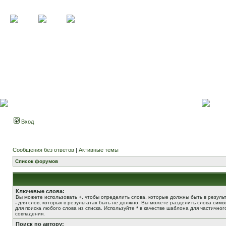
Вход
Сообщения без ответов
|
Активные темы
Список форумов
Ключевые слова:
Вы можете использовать
+
, чтобы определить слова, которые должны быть в результ
-
для слов, которых в результатах быть не должно. Вы можете разделить слова сим
для поиска любого слова из списка. Используйте
*
в качестве шаблона для частичног
совпадения.
Поиск по автору: