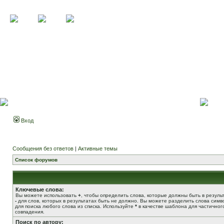
Вход
Сообщения без ответов
|
Активные темы
Список форумов
Ключевые слова:
Вы можете использовать
+
, чтобы определить слова, которые должны быть в результ
-
для слов, которых в результатах быть не должно. Вы можете разделить слова сим
для поиска любого слова из списка. Используйте
*
в качестве шаблона для частичног
совпадения.
Поиск по автору: