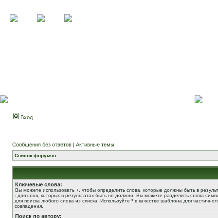
Вход
Сообщения без ответов
|
Активные темы
Список форумов
Ключевые слова:
Вы можете использовать
+
, чтобы определить слова, которые должны быть в результ
-
для слов, которых в результатах быть не должно. Вы можете разделить слова сим
для поиска любого слова из списка. Используйте
*
в качестве шаблона для частичног
совпадения.
Поиск по автору: