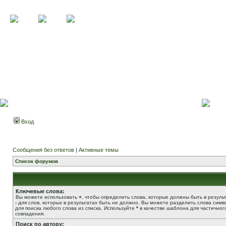
Вход
Сообщения без ответов
|
Активные темы
Список форумов
Ключевые слова:
Вы можете использовать
+
, чтобы определить слова, которые должны быть в результ
-
для слов, которых в результатах быть не должно. Вы можете разделить слова сим
для поиска любого слова из списка. Используйте
*
в качестве шаблона для частичног
совпадения.
Поиск по автору: