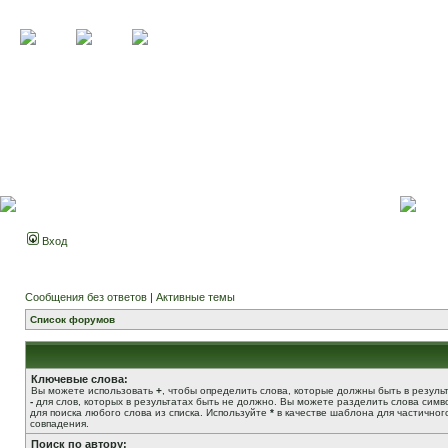
Вход
Сообщения без ответов
|
Активные темы
Список форумов
Ключевые слова:
Вы можете использовать
+
, чтобы определить слова, которые должны быть в результ
-
для слов, которых в результатах быть не должно. Вы можете разделить слова сим
для поиска любого слова из списка. Используйте
*
в качестве шаблона для частичног
совпадения.
Поиск по автору: