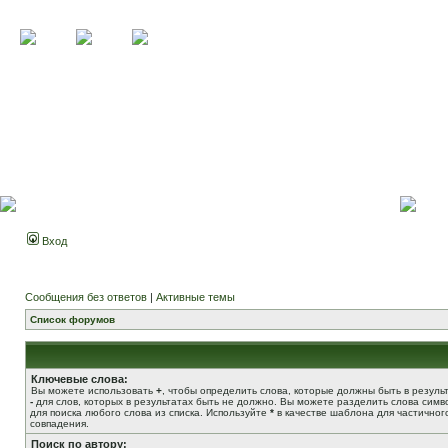
Вход
Сообщения без ответов
|
Активные темы
Список форумов
Ключевые слова:
Вы можете использовать
+
, чтобы определить слова, которые должны быть в результ
-
для слов, которых в результатах быть не должно. Вы можете разделить слова сим
для поиска любого слова из списка. Используйте
*
в качестве шаблона для частичног
совпадения.
Поиск по автору: