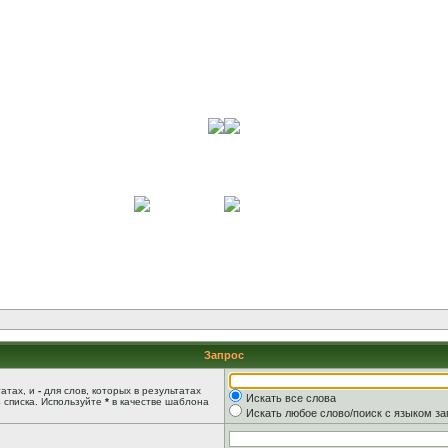
Запрос
татах, и
-
для слов, которых в результатах
Искать все слова
 списка. Используйте
*
в качестве шаблона
Искать любое слово/поиск с языком з