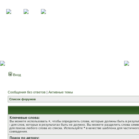
Вход
Сообщения без ответов
|
Активные темы
Список форумов
Ключевые слова:
Вы можете использовать
+
, чтобы определить слова, которые должны быть в результ
-
для слов, которых в результатах быть не должно. Вы можете разделить слова сим
для поиска любого слова из списка. Используйте
*
в качестве шаблона для частичног
совпадения.
Поиск по автору: