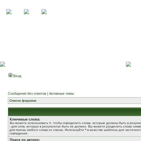
Вход
Сообщения без ответов
|
Активные темы
Список форумов
Ключевые слова:
Вы можете использовать
+
, чтобы определить слова, которые должны быть в результ
-
для слов, которых в результатах быть не должно. Вы можете разделить слова сим
для поиска любого слова из списка. Используйте
*
в качестве шаблона для частичног
совпадения.
Поиск по автору: