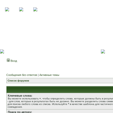
Вход
Сообщения без ответов
|
Активные темы
Список форумов
Ключевые слова:
Вы можете использовать
+
, чтобы определить слова, которые должны быть в результ
-
для слов, которых в результатах быть не должно. Вы можете разделить слова сим
для поиска любого слова из списка. Используйте
*
в качестве шаблона для частичног
совпадения.
Поиск по автору: