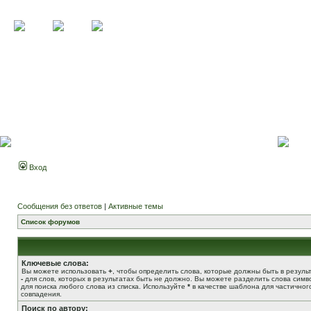
Вход
Сообщения без ответов
|
Активные темы
Список форумов
Ключевые слова:
Вы можете использовать
+
, чтобы определить слова, которые должны быть в результ
-
для слов, которых в результатах быть не должно. Вы можете разделить слова сим
для поиска любого слова из списка. Используйте
*
в качестве шаблона для частичног
совпадения.
Поиск по автору: