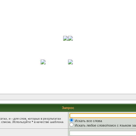
Запрос
татах, и
-
для слов, которых в результатах
Искать все слова
 списка. Используйте
*
в качестве шаблона
Искать любое слово/поиск с языком з