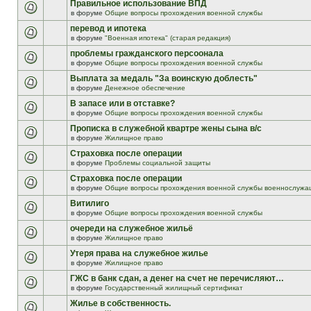
Правильное использование ВПД
в форуме
Общие вопросы прохождения военной службы
перевод и ипотека
в форуме
"Военная ипотека" (старая редакция)
проблемы гражданского персоонала
в форуме
Общие вопросы прохождения военной службы
Выплата за медаль "За воинскую доблесть"
в форуме
Денежное обеспечение
В запасе или в отставке?
в форуме
Общие вопросы прохождения военной службы
Прописка в служебной квартре жены сына в/с
в форуме
Жилищное право
Страховка после операции
в форуме
Проблемы социальной защиты
Страховка после операции
в форуме
Общие вопросы прохождения военной службы военнослужа
Витилиго
в форуме
Общие вопросы прохождения военной службы
очереди на служебное жильё
в форуме
Жилищное право
Утеря права на служебное жилье
в форуме
Жилищное право
ГЖС в банк сдан, а денег на счет не перечисляют…
в форуме
Государственный жилищный сертификат
Жилье в собственность.