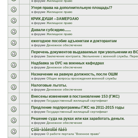
в форуме
Жилищное право
Утеря права на дополнительную площадь!?
в форуме
Жилищное право
КРИК ДУШИ --ЗАМЕРЗАЮ
в форуме
Жилищное право
Давали субсидию.......
в форуме
Жилищное право
ежегодное пособие адъюнктам и докторантам
в форуме
Денежное обеспечение
Перечень документов выдаваемых при увольнении из В
в форуме
Заключение контракта. Увольнение с военной службы. Пере
Надбавка за ОУС на военных кафедрах
в форуме
Денежное обеспечение
Назначение на равную должность, после ОШМ
в форуме
Общие вопросы прохождения военной службы
Налоговые льготы.
в форуме
Денежное обеспечение
Внесены изменения в постановление 153 (ГЖС)
в форуме
Государственный жилищный сертификат
Продление подпрограммы ГЖС на 2011-2015 годы
в форуме
Государственный жилищный сертификат
Решение суда на руках или как заработать деньги.
в форуме
Денежное обеспечение
Çàìå÷àòåëüíûé ñàéò
в форуме
О работе портала "Военное право"