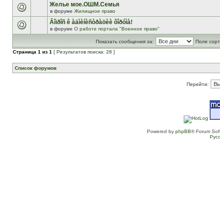
Желье мое.ОШМ.Семья
в форуме
Жилищное право
Âîïðîñ ê àäìèíèñòðàöèè ôîðóìà!
в форуме
О работе портала "Военное право"
Показать сообщения за:
Поле сорт
Страница
1
из
1
[ Результатов поиска: 28 ]
Список форумов
Перейти:
Powered by
phpBB
® Forum Sof
Рус