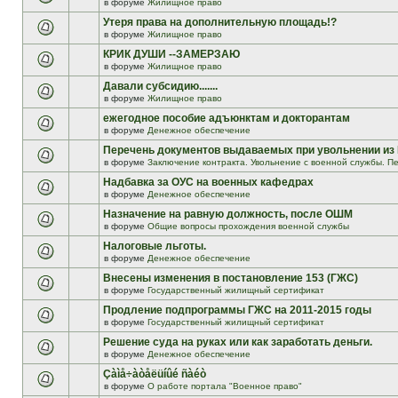
в форуме
Жилищное право
Утеря права на дополнительную площадь!?
в форуме
Жилищное право
КРИК ДУШИ --ЗАМЕРЗАЮ
в форуме
Жилищное право
Давали субсидию.......
в форуме
Жилищное право
ежегодное пособие адъюнктам и докторантам
в форуме
Денежное обеспечение
Перечень документов выдаваемых при увольнении из
в форуме
Заключение контракта. Увольнение с военной службы. Пе
Надбавка за ОУС на военных кафедрах
в форуме
Денежное обеспечение
Назначение на равную должность, после ОШМ
в форуме
Общие вопросы прохождения военной службы
Налоговые льготы.
в форуме
Денежное обеспечение
Внесены изменения в постановление 153 (ГЖС)
в форуме
Государственный жилищный сертификат
Продление подпрограммы ГЖС на 2011-2015 годы
в форуме
Государственный жилищный сертификат
Решение суда на руках или как заработать деньги.
в форуме
Денежное обеспечение
Çàìå÷àòåëüíûé ñàéò
в форуме
О работе портала "Военное право"