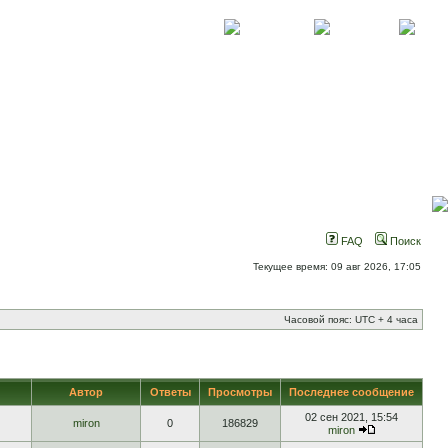
О проекте
Контакты
Новости
FAQ
Поиск
Текущее время: 09 авг 2026, 17:05
Часовой пояс: UTC + 4 часа
Автор
Ответы
Просмотры
Последнее сообщение
02 сен 2021, 15:54
miron
0
186829
miron