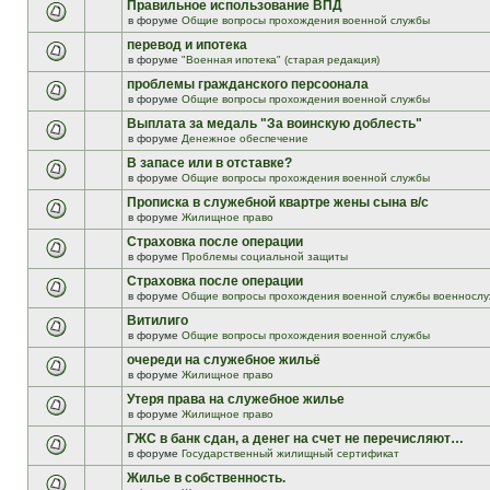
Правильное использование ВПД
в форуме
Общие вопросы прохождения военной службы
перевод и ипотека
в форуме
"Военная ипотека" (старая редакция)
проблемы гражданского персоонала
в форуме
Общие вопросы прохождения военной службы
Выплата за медаль "За воинскую доблесть"
в форуме
Денежное обеспечение
В запасе или в отставке?
в форуме
Общие вопросы прохождения военной службы
Прописка в служебной квартре жены сына в/с
в форуме
Жилищное право
Страховка после операции
в форуме
Проблемы социальной защиты
Страховка после операции
в форуме
Общие вопросы прохождения военной службы военнослу
Витилиго
в форуме
Общие вопросы прохождения военной службы
очереди на служебное жильё
в форуме
Жилищное право
Утеря права на служебное жилье
в форуме
Жилищное право
ГЖС в банк сдан, а денег на счет не перечисляют…
в форуме
Государственный жилищный сертификат
Жилье в собственность.