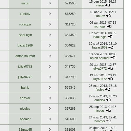
15 сен 2015, 16:17
miron
0
521505
miron
18 авг 2015, 15:11
Lunkov
0
513250
Lunkov
06 авг 2015, 07:13
господь
0
311723
господь
02 окт 2014, 08:05
BadLogin
0
334359
BadLogin
30 май 2014, 23:10
bazar1969
0
334622
bazar1969
13 сен 2013, 10:00
anton.naumof
0
353671
anton.naumof
20 авг 2013, 12:57
juliya0772
0
349735
juliya0772
19 авг 2013, 23:19
juliya0772
0
347799
juliya0772
25 июл 2013, 17:18
fashic
0
553345
fashic
29 май 2013, 18:23
связюк
0
368038
связюк
25 апр 2013, 01:13
nicolas
0
357269
nicolas
24 мар 2013, 12:41
boomer
0
545609
boomer
05 фев 2013, 18:21
31may65
0
351003