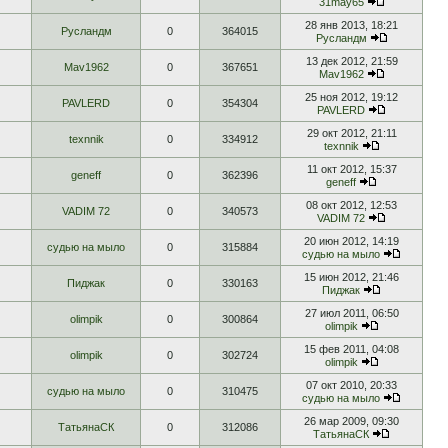
31may65
28 янв 2013, 18:21
Русландм
0
364015
Русландм
13 дек 2012, 21:59
Mav1962
0
367651
Mav1962
25 ноя 2012, 19:12
PAVLERD
0
354304
PAVLERD
29 окт 2012, 21:11
texnnik
0
334912
texnnik
11 окт 2012, 15:37
geneff
0
362396
geneff
08 окт 2012, 12:53
VADIM 72
0
340573
VADIM 72
20 июн 2012, 14:19
судью на мыло
0
315884
судью на мыло
15 июн 2012, 21:46
Пиджак
0
330163
Пиджак
27 июл 2011, 06:50
olimpik
0
300864
olimpik
15 фев 2011, 04:08
olimpik
0
302724
olimpik
07 окт 2010, 20:33
судью на мыло
0
310475
судью на мыло
26 мар 2009, 09:30
ТатьянаСК
0
312086
ТатьянаСК