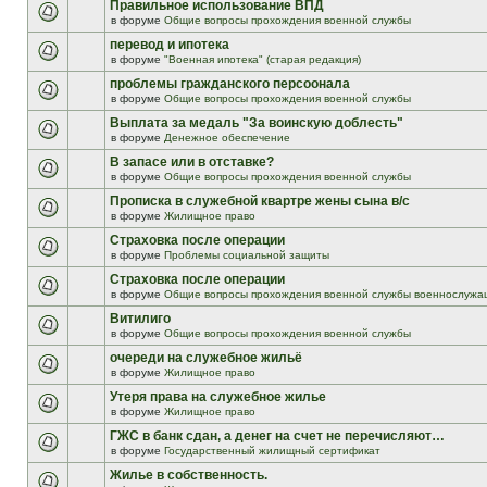
Правильное использование ВПД
в форуме
Общие вопросы прохождения военной службы
перевод и ипотека
в форуме
"Военная ипотека" (старая редакция)
проблемы гражданского персоонала
в форуме
Общие вопросы прохождения военной службы
Выплата за медаль "За воинскую доблесть"
в форуме
Денежное обеспечение
В запасе или в отставке?
в форуме
Общие вопросы прохождения военной службы
Прописка в служебной квартре жены сына в/с
в форуме
Жилищное право
Страховка после операции
в форуме
Проблемы социальной защиты
Страховка после операции
в форуме
Общие вопросы прохождения военной службы военнослужа
Витилиго
в форуме
Общие вопросы прохождения военной службы
очереди на служебное жильё
в форуме
Жилищное право
Утеря права на служебное жилье
в форуме
Жилищное право
ГЖС в банк сдан, а денег на счет не перечисляют…
в форуме
Государственный жилищный сертификат
Жилье в собственность.