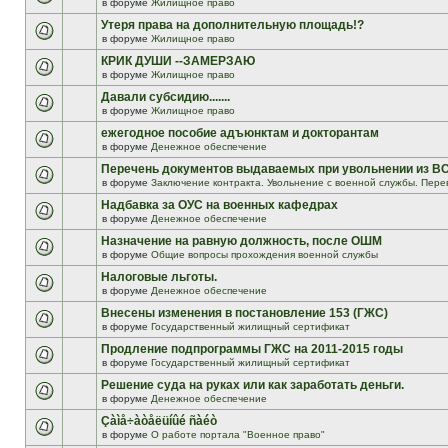
в форуме
Жилищное право
Утеря права на дополнительную площадь!?
в форуме
Жилищное право
КРИК ДУШИ --ЗАМЕРЗАЮ
в форуме
Жилищное право
Давали субсидию.......
в форуме
Жилищное право
ежегодное пособие адъюнктам и докторантам
в форуме
Денежное обеспечение
Перечень документов выдаваемых при увольнении из В
в форуме
Заключение контракта. Увольнение с военной службы. Пере
Надбавка за ОУС на военных кафедрах
в форуме
Денежное обеспечение
Назначение на равную должность, после ОШМ
в форуме
Общие вопросы прохождения военной службы
Налоговые льготы.
в форуме
Денежное обеспечение
Внесены изменения в постановление 153 (ГЖС)
в форуме
Государственный жилищный сертификат
Продление подпрограммы ГЖС на 2011-2015 годы
в форуме
Государственный жилищный сертификат
Решение суда на руках или как заработать деньги.
в форуме
Денежное обеспечение
Çàìå÷àòåëüíûé ñàéò
в форуме
О работе портала "Военное право"