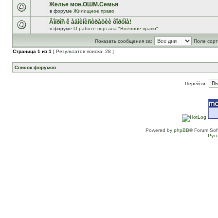
Желье мое.ОШМ.Семья
в форуме
Жилищное право
Âîïðîñ ê àäìèíèñòðàöèè ôîðóìà!
в форуме
О работе портала "Военное право"
Показать сообщения за:
Поле сорт
Страница
1
из
1
[ Результатов поиска: 28 ]
Список форумов
Перейти:
Powered by
phpBB
® Forum Sof
Рус