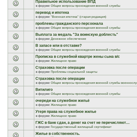
Правильное использование ВПД
в форуме
Общие вопросы прохождения военной службы
перевод и ипотека
в форуме
"Военная ипотека" (старая редакция)
проблемы гражданского персоонала
в форуме
Общие вопросы прохождения военной службы
Выплата за медаль "За воинскую доблесть"
в форуме
Денежное обеспечение
В запасе или в отставке?
в форуме
Общие вопросы прохождения военной службы
Прописка в служебной квартре жены сына в/с
в форуме
Жилищное право
Страховка после операции
в форуме
Проблемы социальной защиты
Страховка после операции
в форуме
Общие вопросы прохождения военной службы военнослу
Витилиго
в форуме
Общие вопросы прохождения военной службы
очереди на служебное жильё
в форуме
Жилищное право
Утеря права на служебное жилье
в форуме
Жилищное право
ГЖС в банк сдан, а денег на счет не перечисляют…
в форуме
Государственный жилищный сертификат
Жилье в собственность.