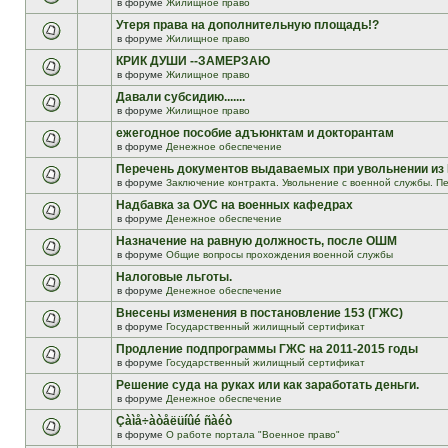
в форуме
Жилищное право
Утеря права на дополнительную площадь!?
в форуме
Жилищное право
КРИК ДУШИ --ЗАМЕРЗАЮ
в форуме
Жилищное право
Давали субсидию.......
в форуме
Жилищное право
ежегодное пособие адъюнктам и докторантам
в форуме
Денежное обеспечение
Перечень документов выдаваемых при увольнении из
в форуме
Заключение контракта. Увольнение с военной службы. Пе
Надбавка за ОУС на военных кафедрах
в форуме
Денежное обеспечение
Назначение на равную должность, после ОШМ
в форуме
Общие вопросы прохождения военной службы
Налоговые льготы.
в форуме
Денежное обеспечение
Внесены изменения в постановление 153 (ГЖС)
в форуме
Государственный жилищный сертификат
Продление подпрограммы ГЖС на 2011-2015 годы
в форуме
Государственный жилищный сертификат
Решение суда на руках или как заработать деньги.
в форуме
Денежное обеспечение
Çàìå÷àòåëüíûé ñàéò
в форуме
О работе портала "Военное право"