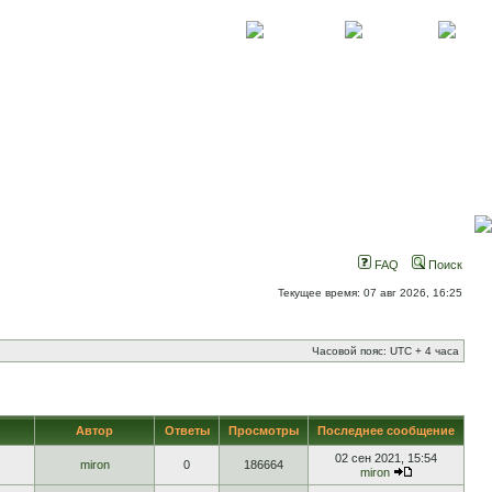
О проекте
Контакты
Новости
FAQ
Поиск
Текущее время: 07 авг 2026, 16:25
Часовой пояс: UTC + 4 часа
Автор
Ответы
Просмотры
Последнее сообщение
02 сен 2021, 15:54
miron
0
186664
miron