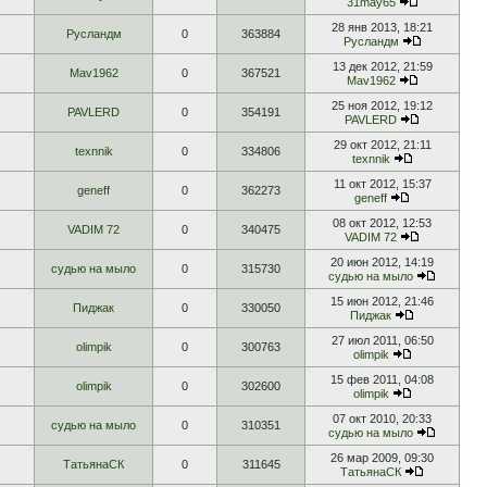
31may65
28 янв 2013, 18:21
Русландм
0
363884
Русландм
13 дек 2012, 21:59
Mav1962
0
367521
Mav1962
25 ноя 2012, 19:12
PAVLERD
0
354191
PAVLERD
29 окт 2012, 21:11
texnnik
0
334806
texnnik
11 окт 2012, 15:37
geneff
0
362273
geneff
08 окт 2012, 12:53
VADIM 72
0
340475
VADIM 72
20 июн 2012, 14:19
судью на мыло
0
315730
судью на мыло
15 июн 2012, 21:46
Пиджак
0
330050
Пиджак
27 июл 2011, 06:50
olimpik
0
300763
olimpik
15 фев 2011, 04:08
olimpik
0
302600
olimpik
07 окт 2010, 20:33
судью на мыло
0
310351
судью на мыло
26 мар 2009, 09:30
ТатьянаСК
0
311645
ТатьянаСК