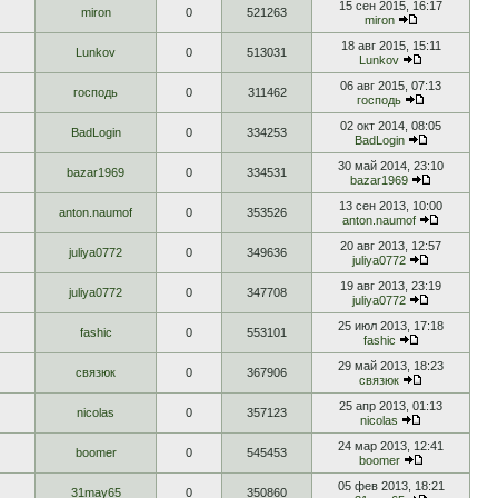
15 сен 2015, 16:17
miron
0
521263
miron
18 авг 2015, 15:11
Lunkov
0
513031
Lunkov
06 авг 2015, 07:13
господь
0
311462
господь
02 окт 2014, 08:05
BadLogin
0
334253
BadLogin
30 май 2014, 23:10
bazar1969
0
334531
bazar1969
13 сен 2013, 10:00
anton.naumof
0
353526
anton.naumof
20 авг 2013, 12:57
juliya0772
0
349636
juliya0772
19 авг 2013, 23:19
juliya0772
0
347708
juliya0772
25 июл 2013, 17:18
fashic
0
553101
fashic
29 май 2013, 18:23
связюк
0
367906
связюк
25 апр 2013, 01:13
nicolas
0
357123
nicolas
24 мар 2013, 12:41
boomer
0
545453
boomer
05 фев 2013, 18:21
31may65
0
350860