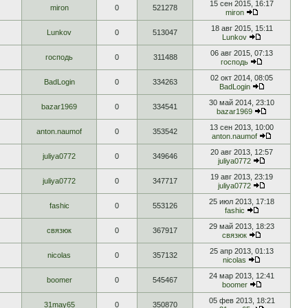
15 сен 2015, 16:17
miron
0
521278
miron
18 авг 2015, 15:11
Lunkov
0
513047
Lunkov
06 авг 2015, 07:13
господь
0
311488
господь
02 окт 2014, 08:05
BadLogin
0
334263
BadLogin
30 май 2014, 23:10
bazar1969
0
334541
bazar1969
13 сен 2013, 10:00
anton.naumof
0
353542
anton.naumof
20 авг 2013, 12:57
juliya0772
0
349646
juliya0772
19 авг 2013, 23:19
juliya0772
0
347717
juliya0772
25 июл 2013, 17:18
fashic
0
553126
fashic
29 май 2013, 18:23
связюк
0
367917
связюк
25 апр 2013, 01:13
nicolas
0
357132
nicolas
24 мар 2013, 12:41
boomer
0
545467
boomer
05 фев 2013, 18:21
31may65
0
350870