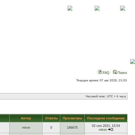
О проекте
Контакты
Новости
FAQ
Поиск
Текущее время: 07 авг 2026, 21:03
Часовой пояс: UTC + 4 часа
Автор
Ответы
Просмотры
Последнее сообщение
02 сен 2021, 15:54
miron
0
186675
miron