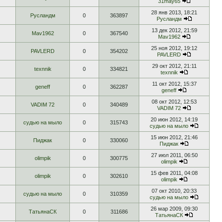
31may65
28 янв 2013, 18:21
Русландм
0
363897
Русландм
13 дек 2012, 21:59
Mav1962
0
367540
Mav1962
25 ноя 2012, 19:12
PAVLERD
0
354202
PAVLERD
29 окт 2012, 21:11
texnnik
0
334821
texnnik
11 окт 2012, 15:37
geneff
0
362287
geneff
08 окт 2012, 12:53
VADIM 72
0
340489
VADIM 72
20 июн 2012, 14:19
судью на мыло
0
315743
судью на мыло
15 июн 2012, 21:46
Пиджак
0
330060
Пиджак
27 июл 2011, 06:50
olimpik
0
300775
olimpik
15 фев 2011, 04:08
olimpik
0
302610
olimpik
07 окт 2010, 20:33
судью на мыло
0
310359
судью на мыло
26 мар 2009, 09:30
ТатьянаСК
0
311686
ТатьянаСК