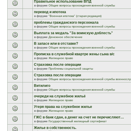
Правильное использование ВПД
в форуме
Общие вопросы прохождения военной службы
перевод и ипотека
в форуме
"Военная ипотека" (старая редакция)
проблемы гражданского персоонала
в форуме
Общие вопросы прохождения военной службы
Выплата за медаль "За воинскую доблесть"
в форуме
Денежное обеспечение
В запасе или в отставке?
в форуме
Общие вопросы прохождения военной службы
Прописка в служебной квартре жены сына в/с
в форуме
Жилищное право
Страховка после операции
в форуме
Проблемы социальной защиты
Страховка после операции
в форуме
Общие вопросы прохождения военной службы военнослу
Витилиго
в форуме
Общие вопросы прохождения военной службы
очереди на служебное жильё
в форуме
Жилищное право
Утеря права на служебное жилье
в форуме
Жилищное право
ГЖС в банк сдан, а денег на счет не перечисляют…
в форуме
Государственный жилищный сертификат
Жилье в собственность.