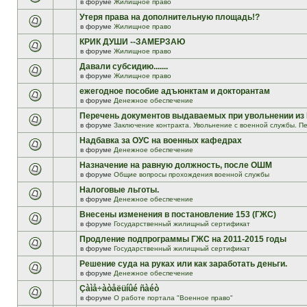
в форуме
Жилищное право
Утеря права на дополнительную площадь!?
в форуме
Жилищное право
КРИК ДУШИ --ЗАМЕРЗАЮ
в форуме
Жилищное право
Давали субсидию.......
в форуме
Жилищное право
ежегодное пособие адъюнктам и докторантам
в форуме
Денежное обеспечение
Перечень документов выдаваемых при увольнении из
в форуме
Заключение контракта. Увольнение с военной службы. Пе
Надбавка за ОУС на военных кафедрах
в форуме
Денежное обеспечение
Назначение на равную должность, после ОШМ
в форуме
Общие вопросы прохождения военной службы
Налоговые льготы.
в форуме
Денежное обеспечение
Внесены изменения в постановление 153 (ГЖС)
в форуме
Государственный жилищный сертификат
Продление подпрограммы ГЖС на 2011-2015 годы
в форуме
Государственный жилищный сертификат
Решение суда на руках или как заработать деньги.
в форуме
Денежное обеспечение
Çàìå÷àòåëüíûé ñàéò
в форуме
О работе портала "Военное право"