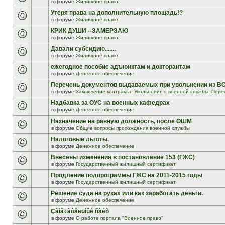
в форуме
Жилищное право
Утеря права на дополнительную площадь!?
в форуме
Жилищное право
КРИК ДУШИ --ЗАМЕРЗАЮ
в форуме
Жилищное право
Давали субсидию.......
в форуме
Жилищное право
ежегодное пособие адъюнктам и докторантам
в форуме
Денежное обеспечение
Перечень документов выдаваемых при увольнении из В
в форуме
Заключение контракта. Увольнение с военной службы. Пере
Надбавка за ОУС на военных кафедрах
в форуме
Денежное обеспечение
Назначение на равную должность, после ОШМ
в форуме
Общие вопросы прохождения военной службы
Налоговые льготы.
в форуме
Денежное обеспечение
Внесены изменения в постановление 153 (ГЖС)
в форуме
Государственный жилищный сертификат
Продление подпрограммы ГЖС на 2011-2015 годы
в форуме
Государственный жилищный сертификат
Решение суда на руках или как заработать деньги.
в форуме
Денежное обеспечение
Çàìå÷àòåëüíûé ñàéò
в форуме
О работе портала "Военное право"