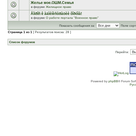
Желье мое.ОШМ.Семья
в форуме
Жилищное право
Âîïðîñ ê àäìèíèñòðàöèè ôîðóìà!
в форуме
О работе портала "Военное право"
Показать сообщения за:
Поле сорт
Страница
1
из
1
[ Результатов поиска: 28 ]
Список форумов
Перейти:
Powered by
phpBB
® Forum Sof
Рус