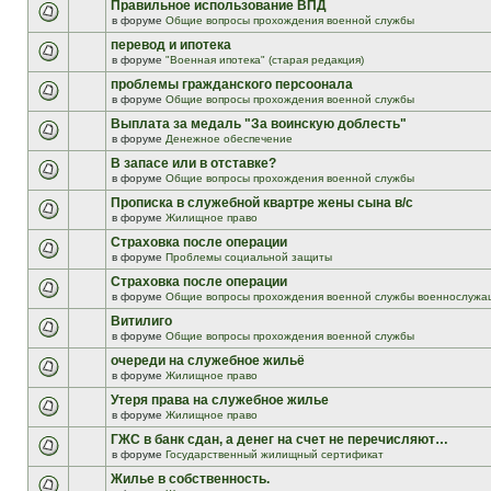
Правильное использование ВПД
в форуме
Общие вопросы прохождения военной службы
перевод и ипотека
в форуме
"Военная ипотека" (старая редакция)
проблемы гражданского персоонала
в форуме
Общие вопросы прохождения военной службы
Выплата за медаль "За воинскую доблесть"
в форуме
Денежное обеспечение
В запасе или в отставке?
в форуме
Общие вопросы прохождения военной службы
Прописка в служебной квартре жены сына в/с
в форуме
Жилищное право
Страховка после операции
в форуме
Проблемы социальной защиты
Страховка после операции
в форуме
Общие вопросы прохождения военной службы военнослужа
Витилиго
в форуме
Общие вопросы прохождения военной службы
очереди на служебное жильё
в форуме
Жилищное право
Утеря права на служебное жилье
в форуме
Жилищное право
ГЖС в банк сдан, а денег на счет не перечисляют…
в форуме
Государственный жилищный сертификат
Жилье в собственность.