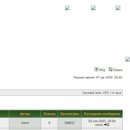
О проекте
Контакты
Новости
FAQ
Поиск
Текущее время: 07 авг 2026, 03:40
Часовой пояс: UTC + 4 часа
Автор
Ответы
Просмотры
Последнее сообщение
02 сен 2021, 15:54
miron
0
186617
miron