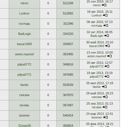
15 сен 2015, 16:17
miron
0
521208
miron
18 авг 2015, 15:11
Lunkov
0
512992
Lunkov
06 авг 2015, 07:13
господь
0
311396
господь
02 окт 2014, 08:05
BadLogin
0
334220
BadLogin
30 май 2014, 23:10
bazar1969
0
334507
bazar1969
13 сен 2013, 10:00
anton.naumof
0
353495
anton.naumof
20 авг 2013, 12:57
juliya0772
0
349616
juliya0772
19 авг 2013, 23:19
juliya0772
0
347685
juliya0772
25 июл 2013, 17:18
fashic
0
553039
fashic
29 май 2013, 18:23
связюк
0
367870
связюк
25 апр 2013, 01:13
nicolas
0
357087
nicolas
24 мар 2013, 12:41
boomer
0
545424
boomer
05 фев 2013, 18:21
31may65
0
350824