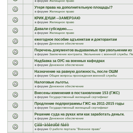
в форуме
Жилищное право
Утеря права на дополнительную площадь!?
в форуме
Жилищное право
КРИК ДУШИ --ЗАМЕРЗАЮ
в форуме
Жилищное право
Давали субсидию.......
в форуме
Жилищное право
ежегодное пособие адъюнктам и докторантам
в форуме
Денежное обеспечение
Перечень документов выдаваемых при увольнении из
в форуме
Заключение контракта. Увольнение с военной службы. Пе
Надбавка за ОУС на военных кафедрах
в форуме
Денежное обеспечение
Назначение на равную должность, после ОШМ
в форуме
Общие вопросы прохождения военной службы
Налоговые льготы.
в форуме
Денежное обеспечение
Внесены изменения в постановление 153 (ГЖС)
в форуме
Государственный жилищный сертификат
Продление подпрограммы ГЖС на 2011-2015 годы
в форуме
Государственный жилищный сертификат
Решение суда на руках или как заработать деньги.
в форуме
Денежное обеспечение
Çàìå÷àòåëüíûé ñàéò
в форуме
О работе портала "Военное право"