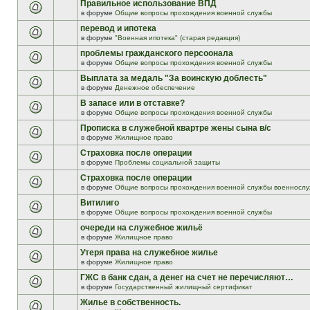
Правильное использование ВПД
в форуме
Общие вопросы прохождения военной службы
перевод и ипотека
в форуме
"Военная ипотека" (старая редакция)
проблемы гражданского персоонала
в форуме
Общие вопросы прохождения военной службы
Выплата за медаль "За воинскую доблесть"
в форуме
Денежное обеспечение
В запасе или в отставке?
в форуме
Общие вопросы прохождения военной службы
Прописка в служебной квартре жены сына в/с
в форуме
Жилищное право
Страховка после операции
в форуме
Проблемы социальной защиты
Страховка после операции
в форуме
Общие вопросы прохождения военной службы военнослу
Витилиго
в форуме
Общие вопросы прохождения военной службы
очереди на служебное жильё
в форуме
Жилищное право
Утеря права на служебное жилье
в форуме
Жилищное право
ГЖС в банк сдан, а денег на счет не перечисляют…
в форуме
Государственный жилищный сертификат
Жилье в собственность.