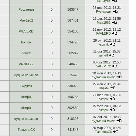
31may65
28 янв 2013, 18:21
Русландм
0
363847
Русландм
13 дек 2012, 21:59
Mav1962
0
367481
Mav1962
25 ноя 2012, 19:12
PAVLERD
0
354160
PAVLERD
29 окт 2012, 21:11
texnnik
0
334778
texnnik
11 окт 2012, 15:37
geneff
0
362247
geneff
08 окт 2012, 12:53
VADIM 72
0
340456
VADIM 72
20 июн 2012, 14:19
судью на мыло
0
315678
судью на мыло
15 июн 2012, 21:46
Пиджак
0
330022
Пиджак
27 июл 2011, 06:50
olimpik
0
300738
olimpik
15 фев 2011, 04:08
olimpik
0
302569
olimpik
07 окт 2010, 20:33
судью на мыло
0
310326
судью на мыло
26 мар 2009, 09:30
ТатьянаСК
0
311548
ТатьянаСК