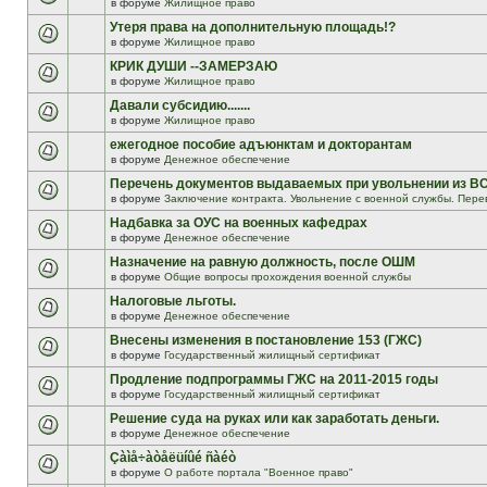
в форуме
Жилищное право
Утеря права на дополнительную площадь!?
в форуме
Жилищное право
КРИК ДУШИ --ЗАМЕРЗАЮ
в форуме
Жилищное право
Давали субсидию.......
в форуме
Жилищное право
ежегодное пособие адъюнктам и докторантам
в форуме
Денежное обеспечение
Перечень документов выдаваемых при увольнении из В
в форуме
Заключение контракта. Увольнение с военной службы. Пере
Надбавка за ОУС на военных кафедрах
в форуме
Денежное обеспечение
Назначение на равную должность, после ОШМ
в форуме
Общие вопросы прохождения военной службы
Налоговые льготы.
в форуме
Денежное обеспечение
Внесены изменения в постановление 153 (ГЖС)
в форуме
Государственный жилищный сертификат
Продление подпрограммы ГЖС на 2011-2015 годы
в форуме
Государственный жилищный сертификат
Решение суда на руках или как заработать деньги.
в форуме
Денежное обеспечение
Çàìå÷àòåëüíûé ñàéò
в форуме
О работе портала "Военное право"