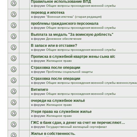
Правильное использование ВПД
в форуме
Общие вопросы прохождения военной службы
перевод и ипотека
в форуме
"Военная ипотека" (старая редакция)
проблемы гражданского персоонала
в форуме
Общие вопросы прохождения военной службы
Выплата за медаль "За воинскую доблесть"
в форуме
Денежное обеспечение
В запасе или в отставке?
в форуме
Общие вопросы прохождения военной службы
Прописка в служебной квартре жены сына в/с
в форуме
Жилищное право
Страховка после операции
в форуме
Проблемы социальной защиты
Страховка после операции
в форуме
Общие вопросы прохождения военной службы военнослужа
Витилиго
в форуме
Общие вопросы прохождения военной службы
очереди на служебное жильё
в форуме
Жилищное право
Утеря права на служебное жилье
в форуме
Жилищное право
ГЖС в банк сдан, а денег на счет не перечисляют…
в форуме
Государственный жилищный сертификат
Жилье в собственность.