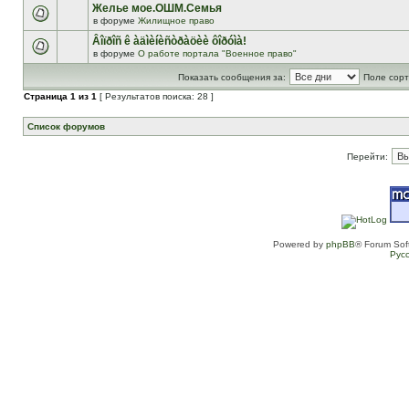
Желье мое.ОШМ.Семья
в форуме
Жилищное право
Âîïðîñ ê àäìèíèñòðàöèè ôîðóìà!
в форуме
О работе портала "Военное право"
Показать сообщения за:
Поле сорт
Страница
1
из
1
[ Результатов поиска: 28 ]
Список форумов
Перейти:
Powered by
phpBB
® Forum Sof
Рус