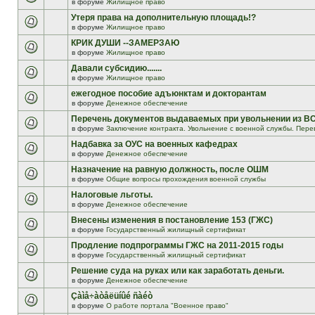
в форуме
Жилищное право
Утеря права на дополнительную площадь!?
в форуме
Жилищное право
КРИК ДУШИ --ЗАМЕРЗАЮ
в форуме
Жилищное право
Давали субсидию.......
в форуме
Жилищное право
ежегодное пособие адъюнктам и докторантам
в форуме
Денежное обеспечение
Перечень документов выдаваемых при увольнении из В
в форуме
Заключение контракта. Увольнение с военной службы. Пере
Надбавка за ОУС на военных кафедрах
в форуме
Денежное обеспечение
Назначение на равную должность, после ОШМ
в форуме
Общие вопросы прохождения военной службы
Налоговые льготы.
в форуме
Денежное обеспечение
Внесены изменения в постановление 153 (ГЖС)
в форуме
Государственный жилищный сертификат
Продление подпрограммы ГЖС на 2011-2015 годы
в форуме
Государственный жилищный сертификат
Решение суда на руках или как заработать деньги.
в форуме
Денежное обеспечение
Çàìå÷àòåëüíûé ñàéò
в форуме
О работе портала "Военное право"