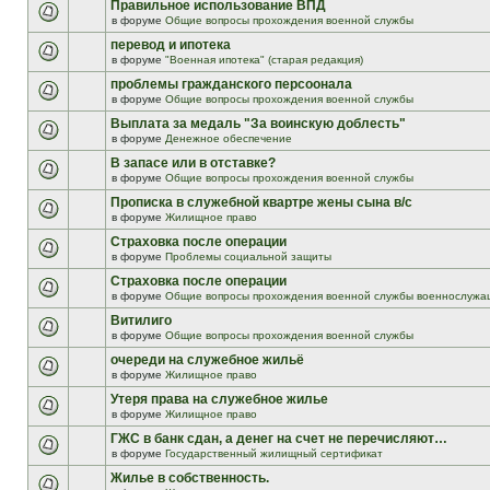
Правильное использование ВПД
в форуме
Общие вопросы прохождения военной службы
перевод и ипотека
в форуме
"Военная ипотека" (старая редакция)
проблемы гражданского персоонала
в форуме
Общие вопросы прохождения военной службы
Выплата за медаль "За воинскую доблесть"
в форуме
Денежное обеспечение
В запасе или в отставке?
в форуме
Общие вопросы прохождения военной службы
Прописка в служебной квартре жены сына в/с
в форуме
Жилищное право
Страховка после операции
в форуме
Проблемы социальной защиты
Страховка после операции
в форуме
Общие вопросы прохождения военной службы военнослужа
Витилиго
в форуме
Общие вопросы прохождения военной службы
очереди на служебное жильё
в форуме
Жилищное право
Утеря права на служебное жилье
в форуме
Жилищное право
ГЖС в банк сдан, а денег на счет не перечисляют…
в форуме
Государственный жилищный сертификат
Жилье в собственность.