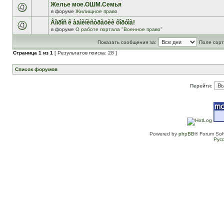
Желье мое.ОШМ.Семья
в форуме
Жилищное право
Âîïðîñ ê àäìèíèñòðàöèè ôîðóìà!
в форуме
О работе портала "Военное право"
Показать сообщения за:
Поле сорт
Страница
1
из
1
[ Результатов поиска: 28 ]
Список форумов
Перейти:
Powered by
phpBB
® Forum Sof
Рус