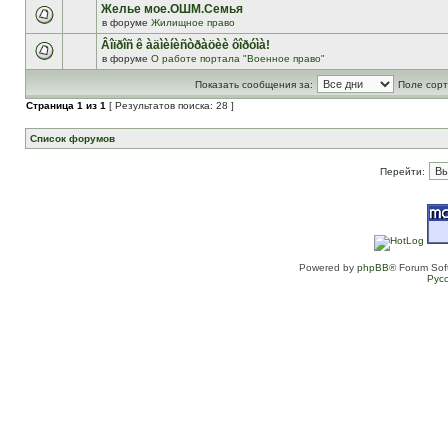
Желье мое.ОШМ.Семья
в форуме
Жилищное право
Âîïðîñ ê àäìèíèñòðàöèè ôîðóìà!
в форуме
О работе портала "Военное право"
Показать сообщения за:
Поле сорт
Страница
1
из
1
[ Результатов поиска: 28 ]
Список форумов
Перейти:
Powered by
phpBB
® Forum Sof
Рус