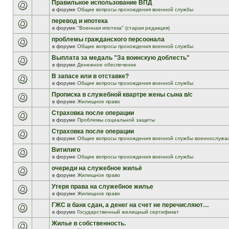
Правильное использование ВПД
в форуме
Общие вопросы прохождения военной службы
перевод и ипотека
в форуме
"Военная ипотека" (старая редакция)
проблемы гражданского персоонала
в форуме
Общие вопросы прохождения военной службы
Выплата за медаль "За воинскую доблесть"
в форуме
Денежное обеспечение
В запасе или в отставке?
в форуме
Общие вопросы прохождения военной службы
Прописка в служебной квартре жены сына в/с
в форуме
Жилищное право
Страховка после операции
в форуме
Проблемы социальной защиты
Страховка после операции
в форуме
Общие вопросы прохождения военной службы военнослужа
Витилиго
в форуме
Общие вопросы прохождения военной службы
очереди на служебное жильё
в форуме
Жилищное право
Утеря права на служебное жилье
в форуме
Жилищное право
ГЖС в банк сдан, а денег на счет не перечисляют…
в форуме
Государственный жилищный сертификат
Жилье в собственность.