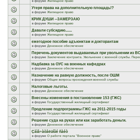
в форуме
Жилищное право
Утеря права на дополнительную площадь!?
в форуме
Жилищное право
КРИК ДУШИ --ЗАМЕРЗАЮ
в форуме
Жилищное право
Давали субсидию.......
в форуме
Жилищное право
ежегодное пособие адъюнктам и докторантам
в форуме
Денежное обеспечение
Перечень документов выдаваемых при увольнении из В
в форуме
Заключение контракта. Увольнение с военной службы. Пере
Надбавка за ОУС на военных кафедрах
в форуме
Денежное обеспечение
Назначение на равную должность, после ОШМ
в форуме
Общие вопросы прохождения военной службы
Налоговые льготы.
в форуме
Денежное обеспечение
Внесены изменения в постановление 153 (ГЖС)
в форуме
Государственный жилищный сертификат
Продление подпрограммы ГЖС на 2011-2015 годы
в форуме
Государственный жилищный сертификат
Решение суда на руках или как заработать деньги.
в форуме
Денежное обеспечение
Çàìå÷àòåëüíûé ñàéò
в форуме
О работе портала "Военное право"