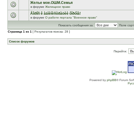
Желье мое.ОШМ.Семья
в форуме
Жилищное право
Âîïðîñ ê àäìèíèñòðàöèè ôîðóìà!
в форуме
О работе портала "Военное право"
Показать сообщения за:
Поле сорт
Страница
1
из
1
[ Результатов поиска: 28 ]
Список форумов
Перейти:
Powered by
phpBB
® Forum Sof
Рус