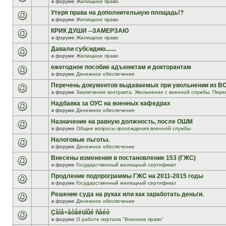
в форуме
Жилищное право
Утеря права на дополнительную площадь!?
в форуме
Жилищное право
КРИК ДУШИ --ЗАМЕРЗАЮ
в форуме
Жилищное право
Давали субсидию.......
в форуме
Жилищное право
ежегодное пособие адъюнктам и докторантам
в форуме
Денежное обеспечение
Перечень документов выдаваемых при увольнении из В
в форуме
Заключение контракта. Увольнение с военной службы. Пере
Надбавка за ОУС на военных кафедрах
в форуме
Денежное обеспечение
Назначение на равную должность, после ОШМ
в форуме
Общие вопросы прохождения военной службы
Налоговые льготы.
в форуме
Денежное обеспечение
Внесены изменения в постановление 153 (ГЖС)
в форуме
Государственный жилищный сертификат
Продление подпрограммы ГЖС на 2011-2015 годы
в форуме
Государственный жилищный сертификат
Решение суда на руках или как заработать деньги.
в форуме
Денежное обеспечение
Çàìå÷àòåëüíûé ñàéò
в форуме
О работе портала "Военное право"