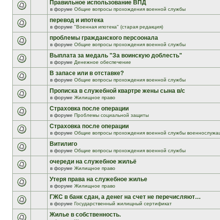
Правильное использование ВПД
в форуме
Общие вопросы прохождения военной службы
перевод и ипотека
в форуме
"Военная ипотека" (старая редакция)
проблемы гражданского персоонала
в форуме
Общие вопросы прохождения военной службы
Выплата за медаль "За воинскую доблесть"
в форуме
Денежное обеспечение
В запасе или в отставке?
в форуме
Общие вопросы прохождения военной службы
Прописка в служебной квартре жены сына в/с
в форуме
Жилищное право
Страховка после операции
в форуме
Проблемы социальной защиты
Страховка после операции
в форуме
Общие вопросы прохождения военной службы военнослужа
Витилиго
в форуме
Общие вопросы прохождения военной службы
очереди на служебное жильё
в форуме
Жилищное право
Утеря права на служебное жилье
в форуме
Жилищное право
ГЖС в банк сдан, а денег на счет не перечисляют…
в форуме
Государственный жилищный сертификат
Жилье в собственность.