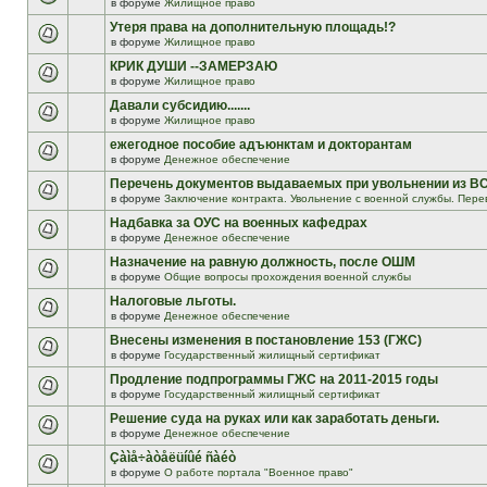
в форуме
Жилищное право
Утеря права на дополнительную площадь!?
в форуме
Жилищное право
КРИК ДУШИ --ЗАМЕРЗАЮ
в форуме
Жилищное право
Давали субсидию.......
в форуме
Жилищное право
ежегодное пособие адъюнктам и докторантам
в форуме
Денежное обеспечение
Перечень документов выдаваемых при увольнении из В
в форуме
Заключение контракта. Увольнение с военной службы. Пере
Надбавка за ОУС на военных кафедрах
в форуме
Денежное обеспечение
Назначение на равную должность, после ОШМ
в форуме
Общие вопросы прохождения военной службы
Налоговые льготы.
в форуме
Денежное обеспечение
Внесены изменения в постановление 153 (ГЖС)
в форуме
Государственный жилищный сертификат
Продление подпрограммы ГЖС на 2011-2015 годы
в форуме
Государственный жилищный сертификат
Решение суда на руках или как заработать деньги.
в форуме
Денежное обеспечение
Çàìå÷àòåëüíûé ñàéò
в форуме
О работе портала "Военное право"