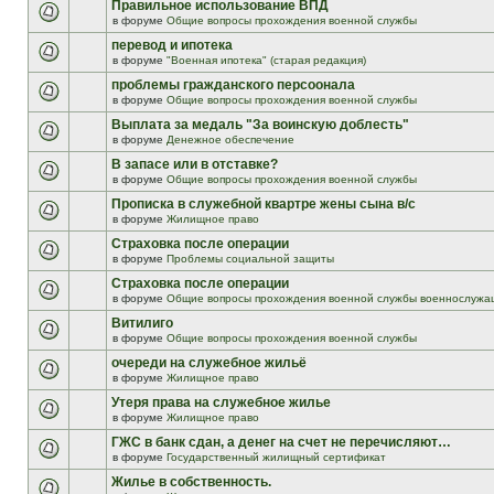
Правильное использование ВПД
в форуме
Общие вопросы прохождения военной службы
перевод и ипотека
в форуме
"Военная ипотека" (старая редакция)
проблемы гражданского персоонала
в форуме
Общие вопросы прохождения военной службы
Выплата за медаль "За воинскую доблесть"
в форуме
Денежное обеспечение
В запасе или в отставке?
в форуме
Общие вопросы прохождения военной службы
Прописка в служебной квартре жены сына в/с
в форуме
Жилищное право
Страховка после операции
в форуме
Проблемы социальной защиты
Страховка после операции
в форуме
Общие вопросы прохождения военной службы военнослужа
Витилиго
в форуме
Общие вопросы прохождения военной службы
очереди на служебное жильё
в форуме
Жилищное право
Утеря права на служебное жилье
в форуме
Жилищное право
ГЖС в банк сдан, а денег на счет не перечисляют…
в форуме
Государственный жилищный сертификат
Жилье в собственность.