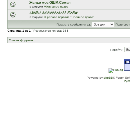
Желье мое.ОШМ.Семья
в форуме
Жилищное право
Âîïðîñ ê àäìèíèñòðàöèè ôîðóìà!
в форуме
О работе портала "Военное право"
Показать сообщения за:
Поле сорт
Страница
1
из
1
[ Результатов поиска: 28 ]
Список форумов
Перейти:
Powered by
phpBB
® Forum Sof
Рус