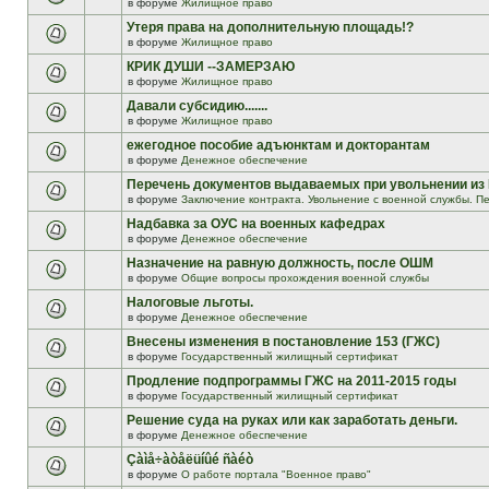
в форуме
Жилищное право
Утеря права на дополнительную площадь!?
в форуме
Жилищное право
КРИК ДУШИ --ЗАМЕРЗАЮ
в форуме
Жилищное право
Давали субсидию.......
в форуме
Жилищное право
ежегодное пособие адъюнктам и докторантам
в форуме
Денежное обеспечение
Перечень документов выдаваемых при увольнении из
в форуме
Заключение контракта. Увольнение с военной службы. Пе
Надбавка за ОУС на военных кафедрах
в форуме
Денежное обеспечение
Назначение на равную должность, после ОШМ
в форуме
Общие вопросы прохождения военной службы
Налоговые льготы.
в форуме
Денежное обеспечение
Внесены изменения в постановление 153 (ГЖС)
в форуме
Государственный жилищный сертификат
Продление подпрограммы ГЖС на 2011-2015 годы
в форуме
Государственный жилищный сертификат
Решение суда на руках или как заработать деньги.
в форуме
Денежное обеспечение
Çàìå÷àòåëüíûé ñàéò
в форуме
О работе портала "Военное право"