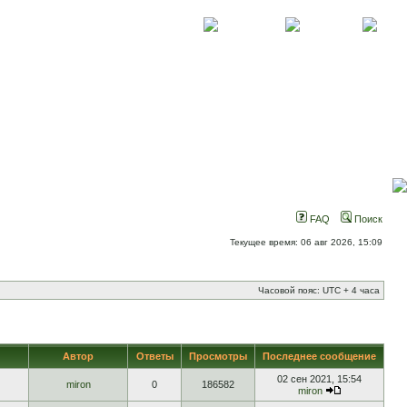
О проекте
Контакты
Новости
FAQ
Поиск
Текущее время: 06 авг 2026, 15:09
Часовой пояс: UTC + 4 часа
Автор
Ответы
Просмотры
Последнее сообщение
02 сен 2021, 15:54
miron
0
186582
miron