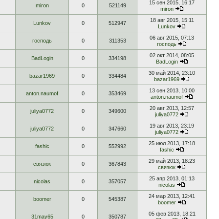
15 сен 2015, 16:17
miron
0
521149
miron
18 авг 2015, 15:11
Lunkov
0
512947
Lunkov
06 авг 2015, 07:13
господь
0
311353
господь
02 окт 2014, 08:05
BadLogin
0
334198
BadLogin
30 май 2014, 23:10
bazar1969
0
334484
bazar1969
13 сен 2013, 10:00
anton.naumof
0
353469
anton.naumof
20 авг 2013, 12:57
juliya0772
0
349600
juliya0772
19 авг 2013, 23:19
juliya0772
0
347660
juliya0772
25 июл 2013, 17:18
fashic
0
552992
fashic
29 май 2013, 18:23
связюк
0
367843
связюк
25 апр 2013, 01:13
nicolas
0
357057
nicolas
24 мар 2013, 12:41
boomer
0
545387
boomer
05 фев 2013, 18:21
31may65
0
350787