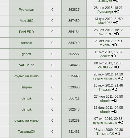
31may65
28 янв 2013, 18:21
Русландм
0
363827
Русландм
13 дек 2012, 21:59
Mav1962
0
367450
Mav1962
25 ноя 2012, 19:12
PAVLERD
0
354134
PAVLERD
29 окт 2012, 21:11
texnnik
0
334740
texnnik
11 окт 2012, 15:37
geneff
0
362227
geneff
08 окт 2012, 12:53
VADIM 72
0
340425
VADIM 72
20 июн 2012, 14:19
судью на мыло
0
315646
судью на мыло
15 июн 2012, 21:46
Пиджак
0
329990
Пиджак
27 июл 2011, 06:50
olimpik
0
300711
olimpik
15 фев 2011, 04:08
olimpik
0
302548
olimpik
07 окт 2010, 20:33
судью на мыло
0
310289
судью на мыло
26 мар 2009, 09:30
ТатьянаСК
0
311461
ТатьянаСК