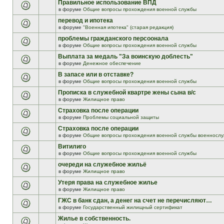
Правильное использование ВПД
в форуме
Общие вопросы прохождения военной службы
перевод и ипотека
в форуме
"Военная ипотека" (старая редакция)
проблемы гражданского персоонала
в форуме
Общие вопросы прохождения военной службы
Выплата за медаль "За воинскую доблесть"
в форуме
Денежное обеспечение
В запасе или в отставке?
в форуме
Общие вопросы прохождения военной службы
Прописка в служебной квартре жены сына в/с
в форуме
Жилищное право
Страховка после операции
в форуме
Проблемы социальной защиты
Страховка после операции
в форуме
Общие вопросы прохождения военной службы военнослу
Витилиго
в форуме
Общие вопросы прохождения военной службы
очереди на служебное жильё
в форуме
Жилищное право
Утеря права на служебное жилье
в форуме
Жилищное право
ГЖС в банк сдан, а денег на счет не перечисляют…
в форуме
Государственный жилищный сертификат
Жилье в собственность.