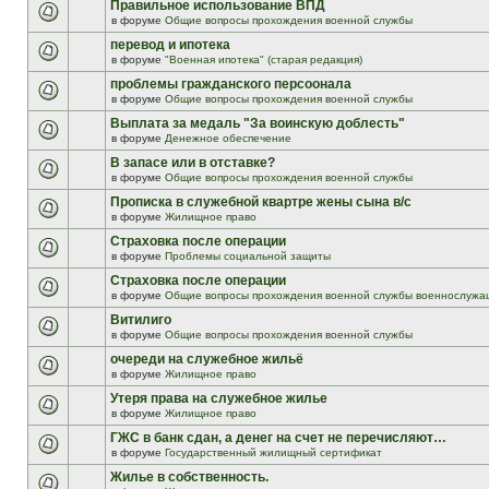
Правильное использование ВПД
в форуме
Общие вопросы прохождения военной службы
перевод и ипотека
в форуме
"Военная ипотека" (старая редакция)
проблемы гражданского персоонала
в форуме
Общие вопросы прохождения военной службы
Выплата за медаль "За воинскую доблесть"
в форуме
Денежное обеспечение
В запасе или в отставке?
в форуме
Общие вопросы прохождения военной службы
Прописка в служебной квартре жены сына в/с
в форуме
Жилищное право
Страховка после операции
в форуме
Проблемы социальной защиты
Страховка после операции
в форуме
Общие вопросы прохождения военной службы военнослужа
Витилиго
в форуме
Общие вопросы прохождения военной службы
очереди на служебное жильё
в форуме
Жилищное право
Утеря права на служебное жилье
в форуме
Жилищное право
ГЖС в банк сдан, а денег на счет не перечисляют…
в форуме
Государственный жилищный сертификат
Жилье в собственность.