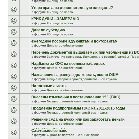
в форуме
Жилищное право
Утеря права на дополнительную площадь!?
в форуме
Жилищное право
КРИК ДУШИ --ЗАМЕРЗАЮ
в форуме
Жилищное право
Давали субсидию.......
в форуме
Жилищное право
ежегодное пособие адъюнктам и докторантам
в форуме
Денежное обеспечение
Перечень документов выдаваемых при увольнении из В
в форуме
Заключение контракта. Увольнение с военной службы. Пере
Надбавка за ОУС на военных кафедрах
в форуме
Денежное обеспечение
Назначение на равную должность, после ОШМ
в форуме
Общие вопросы прохождения военной службы
Налоговые льготы.
в форуме
Денежное обеспечение
Внесены изменения в постановление 153 (ГЖС)
в форуме
Государственный жилищный сертификат
Продление подпрограммы ГЖС на 2011-2015 годы
в форуме
Государственный жилищный сертификат
Решение суда на руках или как заработать деньги.
в форуме
Денежное обеспечение
Çàìå÷àòåëüíûé ñàéò
в форуме
О работе портала "Военное право"