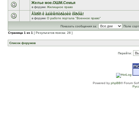
Желье мое.ОШМ.Семья
в форуме
Жилищное право
Âîïðîñ ê àäìèíèñòðàöèè ôîðóìà!
в форуме
О работе портала "Военное право"
Показать сообщения за:
Поле сорт
Страница
1
из
1
[ Результатов поиска: 28 ]
Список форумов
Перейти:
Powered by
phpBB
® Forum Sof
Рус