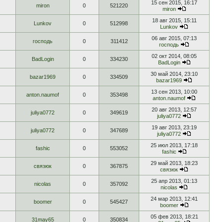
15 сен 2015, 16:17
miron
0
521220
miron
18 авг 2015, 15:11
Lunkov
0
512998
Lunkov
06 авг 2015, 07:13
господь
0
311412
господь
02 окт 2014, 08:05
BadLogin
0
334230
BadLogin
30 май 2014, 23:10
bazar1969
0
334509
bazar1969
13 сен 2013, 10:00
anton.naumof
0
353498
anton.naumof
20 авг 2013, 12:57
juliya0772
0
349619
juliya0772
19 авг 2013, 23:19
juliya0772
0
347689
juliya0772
25 июл 2013, 17:18
fashic
0
553052
fashic
29 май 2013, 18:23
связюк
0
367875
связюк
25 апр 2013, 01:13
nicolas
0
357092
nicolas
24 мар 2013, 12:41
boomer
0
545427
boomer
05 фев 2013, 18:21
31may65
0
350834