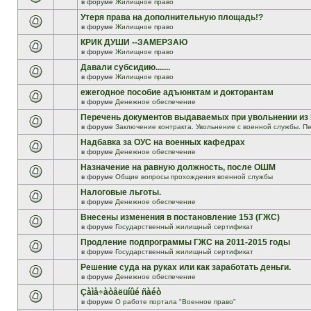
в форуме
Жилищное право
Утеря права на дополнительную площадь!?
в форуме
Жилищное право
КРИК ДУШИ --ЗАМЕРЗАЮ
в форуме
Жилищное право
Давали субсидию.......
в форуме
Жилищное право
ежегодное пособие адъюнктам и докторантам
в форуме
Денежное обеспечение
Перечень документов выдаваемых при увольнении из
в форуме
Заключение контракта. Увольнение с военной службы. Пе
Надбавка за ОУС на военных кафедрах
в форуме
Денежное обеспечение
Назначение на равную должность, после ОШМ
в форуме
Общие вопросы прохождения военной службы
Налоговые льготы.
в форуме
Денежное обеспечение
Внесены изменения в постановление 153 (ГЖС)
в форуме
Государственный жилищный сертификат
Продление подпрограммы ГЖС на 2011-2015 годы
в форуме
Государственный жилищный сертификат
Решение суда на руках или как заработать деньги.
в форуме
Денежное обеспечение
Çàìå÷àòåëüíûé ñàéò
в форуме
О работе портала "Военное право"