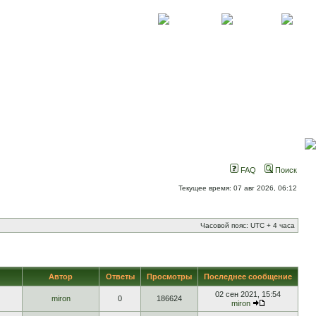
О проекте
Контакты
Новости
FAQ
Поиск
Текущее время: 07 авг 2026, 06:12
Часовой пояс: UTC + 4 часа
Автор
Ответы
Просмотры
Последнее сообщение
02 сен 2021, 15:54
miron
0
186624
miron