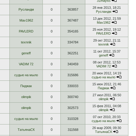
31may65
28 янв 2013, 18:21
Русландм
0
363857
Русландм
13 дек 2012, 21:59
Mav1962
0
367487
Mav1962
25 ноя 2012, 19:12
PAVLERD
0
354165
PAVLERD
29 окт 2012, 21:11
texnnik
0
334784
texnnik
11 окт 2012, 15:37
geneff
0
362251
geneff
08 окт 2012, 12:53
VADIM 72
0
340459
VADIM 72
20 июн 2012, 14:19
судью на мыло
0
315686
судью на мыло
15 июн 2012, 21:46
Пиджак
0
330033
Пиджак
27 июл 2011, 06:50
olimpik
0
300740
olimpik
15 фев 2011, 04:08
olimpik
0
302573
olimpik
07 окт 2010, 20:33
судью на мыло
0
310328
судью на мыло
26 мар 2009, 09:30
ТатьянаСК
0
311568
ТатьянаСК