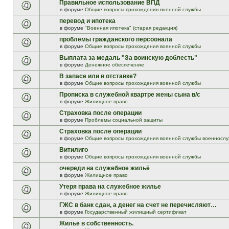
Правильное использование ВПД
в форуме
Общие вопросы прохождения военной службы
перевод и ипотека
в форуме
"Военная ипотека" (старая редакция)
проблемы гражданского персоонала
в форуме
Общие вопросы прохождения военной службы
Выплата за медаль "За воинскую доблесть"
в форуме
Денежное обеспечение
В запасе или в отставке?
в форуме
Общие вопросы прохождения военной службы
Прописка в служебной квартре жены сына в/с
в форуме
Жилищное право
Страховка после операции
в форуме
Проблемы социальной защиты
Страховка после операции
в форуме
Общие вопросы прохождения военной службы военнослу
Витилиго
в форуме
Общие вопросы прохождения военной службы
очереди на служебное жильё
в форуме
Жилищное право
Утеря права на служебное жилье
в форуме
Жилищное право
ГЖС в банк сдан, а денег на счет не перечисляют…
в форуме
Государственный жилищный сертификат
Жилье в собственность.