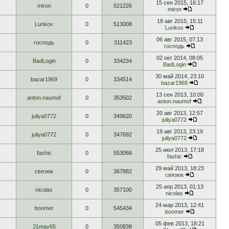
15 сен 2015, 16:17
miron
0
521226
miron
18 авг 2015, 15:11
Lunkov
0
513008
Lunkov
06 авг 2015, 07:13
господь
0
311423
господь
02 окт 2014, 08:05
BadLogin
0
334234
BadLogin
30 май 2014, 23:10
bazar1969
0
334514
bazar1969
13 сен 2013, 10:00
anton.naumof
0
353502
anton.naumof
20 авг 2013, 12:57
juliya0772
0
349620
juliya0772
19 авг 2013, 23:19
juliya0772
0
347692
juliya0772
25 июл 2013, 17:18
fashic
0
553066
fashic
29 май 2013, 18:23
связюк
0
367882
связюк
25 апр 2013, 01:13
nicolas
0
357100
nicolas
24 мар 2013, 12:41
boomer
0
545434
boomer
05 фев 2013, 18:21
31may65
0
350838