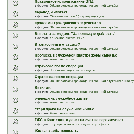
Правильное использование ВПД
в форуме
Общие вопросы прохождения военной службы
перевод и ипотека
в форуме
"Военная ипотека" (старая редакция)
проблемы гражданского персоонала
в форуме
Общие вопросы прохождения военной службы
Выплата за медаль "За воинскую доблесть"
в форуме
Денежное обеспечение
В запасе или в отставке?
в форуме
Общие вопросы прохождения военной службы
Прописка в служебной квартре жены сына в/с
в форуме
Жилищное право
Страховка после операции
в форуме
Проблемы социальной защиты
Страховка после операции
в форуме
Общие вопросы прохождения военной службы военнослу
Витилиго
в форуме
Общие вопросы прохождения военной службы
очереди на служебное жильё
в форуме
Жилищное право
Утеря права на служебное жилье
в форуме
Жилищное право
ГЖС в банк сдан, а денег на счет не перечисляют…
в форуме
Государственный жилищный сертификат
Жилье в собственность.