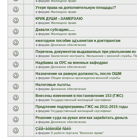
в форуме
Жилищное право
Утеря права на дополнительную площадь!?
в форуме
Жилищное право
КРИК ДУШИ --ЗАМЕРЗАЮ
в форуме
Жилищное право
Давали субсидию.......
в форуме
Жилищное право
ежегодное пособие адъюнктам и докторантам
в форуме
Денежное обеспечение
Перечень документов выдаваемых при увольнении из
в форуме
Заключение контракта. Увольнение с военной службы. Пе
Надбавка за ОУС на военных кафедрах
в форуме
Денежное обеспечение
Назначение на равную должность, после ОШМ
в форуме
Общие вопросы прохождения военной службы
Налоговые льготы.
в форуме
Денежное обеспечение
Внесены изменения в постановление 153 (ГЖС)
в форуме
Государственный жилищный сертификат
Продление подпрограммы ГЖС на 2011-2015 годы
в форуме
Государственный жилищный сертификат
Решение суда на руках или как заработать деньги.
в форуме
Денежное обеспечение
Çàìå÷àòåëüíûé ñàéò
в форуме
О работе портала "Военное право"