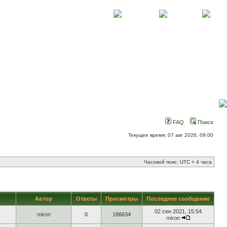
О проекте
Контакты
Новости
FAQ
Поиск
Текущее время: 07 авг 2026, 09:00
Часовой пояс: UTC + 4 часа
Автор
Ответы
Просмотры
Последнее сообщение
02 сен 2021, 15:54
miron
0
186634
miron