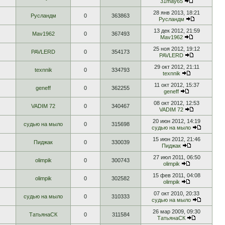
31may65
28 янв 2013, 18:21
Русландм
0
363863
Русландм
13 дек 2012, 21:59
Mav1962
0
367493
Mav1962
25 ноя 2012, 19:12
PAVLERD
0
354173
PAVLERD
29 окт 2012, 21:11
texnnik
0
334793
texnnik
11 окт 2012, 15:37
geneff
0
362255
geneff
08 окт 2012, 12:53
VADIM 72
0
340467
VADIM 72
20 июн 2012, 14:19
судью на мыло
0
315698
судью на мыло
15 июн 2012, 21:46
Пиджак
0
330039
Пиджак
27 июл 2011, 06:50
olimpik
0
300743
olimpik
15 фев 2011, 04:08
olimpik
0
302582
olimpik
07 окт 2010, 20:33
судью на мыло
0
310333
судью на мыло
26 мар 2009, 09:30
ТатьянаСК
0
311584
ТатьянаСК