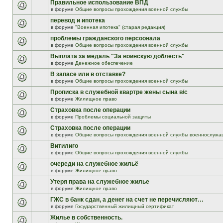
Правильное использование ВПД
в форуме
Общие вопросы прохождения военной службы
перевод и ипотека
в форуме
"Военная ипотека" (старая редакция)
проблемы гражданского персоонала
в форуме
Общие вопросы прохождения военной службы
Выплата за медаль "За воинскую доблесть"
в форуме
Денежное обеспечение
В запасе или в отставке?
в форуме
Общие вопросы прохождения военной службы
Прописка в служебной квартре жены сына в/с
в форуме
Жилищное право
Страховка после операции
в форуме
Проблемы социальной защиты
Страховка после операции
в форуме
Общие вопросы прохождения военной службы военнослужа
Витилиго
в форуме
Общие вопросы прохождения военной службы
очереди на служебное жильё
в форуме
Жилищное право
Утеря права на служебное жилье
в форуме
Жилищное право
ГЖС в банк сдан, а денег на счет не перечисляют…
в форуме
Государственный жилищный сертификат
Жилье в собственность.