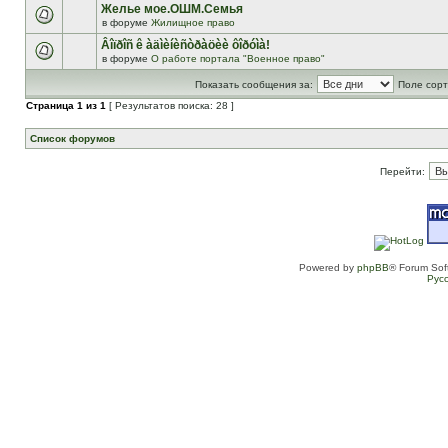
Желье мое.ОШМ.Семья
в форуме
Жилищное право
Âîïðîñ ê àäìèíèñòðàöèè ôîðóìà!
в форуме
О работе портала "Военное право"
Показать сообщения за:
Поле сорт
Страница
1
из
1
[ Результатов поиска: 28 ]
Список форумов
Перейти:
Powered by
phpBB
® Forum Sof
Рус