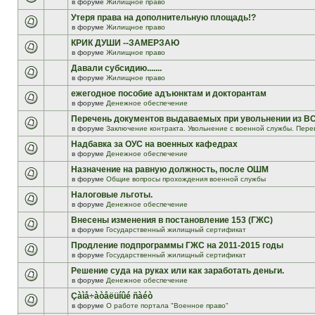
в форуме
Жилищное право
Утеря права на дополнительную площадь!?
в форуме
Жилищное право
КРИК ДУШИ --ЗАМЕРЗАЮ
в форуме
Жилищное право
Давали субсидию.......
в форуме
Жилищное право
ежегодное пособие адъюнктам и докторантам
в форуме
Денежное обеспечение
Перечень документов выдаваемых при увольнении из В
в форуме
Заключение контракта. Увольнение с военной службы. Пере
Надбавка за ОУС на военных кафедрах
в форуме
Денежное обеспечение
Назначение на равную должность, после ОШМ
в форуме
Общие вопросы прохождения военной службы
Налоговые льготы.
в форуме
Денежное обеспечение
Внесены изменения в постановление 153 (ГЖС)
в форуме
Государственный жилищный сертификат
Продление подпрограммы ГЖС на 2011-2015 годы
в форуме
Государственный жилищный сертификат
Решение суда на руках или как заработать деньги.
в форуме
Денежное обеспечение
Çàìå÷àòåëüíûé ñàéò
в форуме
О работе портала "Военное право"