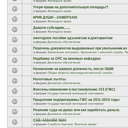
в форуме
Жилищное право
Утеря права на дополнительную площадь!?
в форуме
Жилищное право
КРИК ДУШИ --ЗАМЕРЗАЮ
в форуме
Жилищное право
Давали субсидию.......
в форуме
Жилищное право
ежегодное пособие адъюнктам и докторантам
в форуме
Денежное обеспечение
Перечень документов выдаваемых при увольнении из
в форуме
Заключение контракта. Увольнение с военной службы. Пе
Надбавка за ОУС на военных кафедрах
в форуме
Денежное обеспечение
Назначение на равную должность, после ОШМ
в форуме
Общие вопросы прохождения военной службы
Налоговые льготы.
в форуме
Денежное обеспечение
Внесены изменения в постановление 153 (ГЖС)
в форуме
Государственный жилищный сертификат
Продление подпрограммы ГЖС на 2011-2015 годы
в форуме
Государственный жилищный сертификат
Решение суда на руках или как заработать деньги.
в форуме
Денежное обеспечение
Çàìå÷àòåëüíûé ñàéò
в форуме
О работе портала "Военное право"