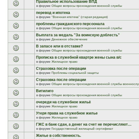
Правильное использование ВПД
в форуме
Общие вопросы прохождения военной службы
перевод и ипотека
в форуме
"Военная ипотека" (старая редакция)
проблемы гражданского персоонала
в форуме
Общие вопросы прохождения военной службы
Выплата за медаль "За воинскую доблесть"
в форуме
Денежное обеспечение
В запасе или в отставке?
в форуме
Общие вопросы прохождения военной службы
Прописка в служебной квартре жены сына в/с
в форуме
Жилищное право
Страховка после операции
в форуме
Проблемы социальной защиты
Страховка после операции
в форуме
Общие вопросы прохождения военной службы военнослу
Витилиго
в форуме
Общие вопросы прохождения военной службы
очереди на служебное жильё
в форуме
Жилищное право
Утеря права на служебное жилье
в форуме
Жилищное право
ГЖС в банк сдан, а денег на счет не перечисляют…
в форуме
Государственный жилищный сертификат
Жилье в собственность.