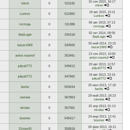
15 сен 2015, 16:17
miron
0
521192
miron
18 авг 2015, 15:11
Lunkov
0
512982
Lunkov
06 авг 2015, 07:13
господь
0
311386
господь
02 окт 2014, 08:05
BadLogin
0
334218
BadLogin
30 май 2014, 23:10
bazar1969
0
334505
bazar1969
13 сен 2013, 10:00
anton.naumof
0
353491
anton.naumof
20 авг 2013, 12:57
juliya0772
0
349612
juliya0772
19 авг 2013, 23:19
juliya0772
0
347682
juliya0772
25 июл 2013, 17:18
fashic
0
553034
fashic
29 май 2013, 18:23
связюк
0
367863
связюк
25 апр 2013, 01:13
nicolas
0
357081
nicolas
24 мар 2013, 12:41
boomer
0
545417
boomer
05 фев 2013, 18:21
31may65
0
350818