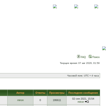
О проекте
Контакты
Новости
FAQ
Поиск
Текущее время: 07 авг 2026, 01:59
Часовой пояс: UTC + 4 часа
Автор
Ответы
Просмотры
Последнее сообщение
02 сен 2021, 15:54
miron
0
186611
miron