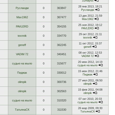
31may65
28 янв 2013, 18:21
Русландм
0
363847
Русландм
13 дек 2012, 21:59
Mav1962
0
367477
Mav1962
25 ноя 2012, 19:12
PAVLERD
0
354155
PAVLERD
29 окт 2012, 21:11
texnnik
0
334770
texnnik
11 окт 2012, 15:37
geneff
0
362245
geneff
08 окт 2012, 12:53
VADIM 72
0
340451
VADIM 72
20 июн 2012, 14:19
судью на мыло
0
315677
судью на мыло
15 июн 2012, 21:46
Пиджак
0
330012
Пиджак
27 июл 2011, 06:50
olimpik
0
300736
olimpik
15 фев 2011, 04:08
olimpik
0
302563
olimpik
07 окт 2010, 20:33
судью на мыло
0
310320
судью на мыло
26 мар 2009, 09:30
ТатьянаСК
0
311530
ТатьянаСК