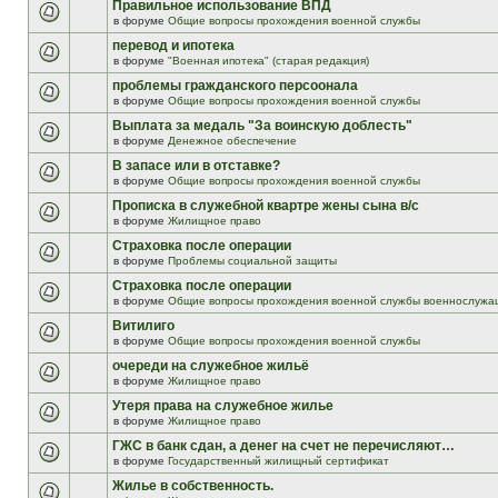
Правильное использование ВПД
в форуме
Общие вопросы прохождения военной службы
перевод и ипотека
в форуме
"Военная ипотека" (старая редакция)
проблемы гражданского персоонала
в форуме
Общие вопросы прохождения военной службы
Выплата за медаль "За воинскую доблесть"
в форуме
Денежное обеспечение
В запасе или в отставке?
в форуме
Общие вопросы прохождения военной службы
Прописка в служебной квартре жены сына в/с
в форуме
Жилищное право
Страховка после операции
в форуме
Проблемы социальной защиты
Страховка после операции
в форуме
Общие вопросы прохождения военной службы военнослужа
Витилиго
в форуме
Общие вопросы прохождения военной службы
очереди на служебное жильё
в форуме
Жилищное право
Утеря права на служебное жилье
в форуме
Жилищное право
ГЖС в банк сдан, а денег на счет не перечисляют…
в форуме
Государственный жилищный сертификат
Жилье в собственность.