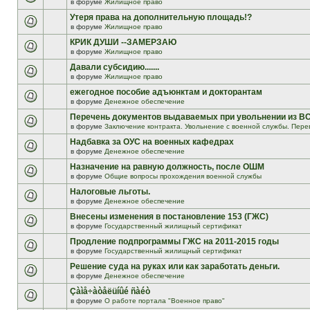
в форуме
Жилищное право
Утеря права на дополнительную площадь!?
в форуме
Жилищное право
КРИК ДУШИ --ЗАМЕРЗАЮ
в форуме
Жилищное право
Давали субсидию.......
в форуме
Жилищное право
ежегодное пособие адъюнктам и докторантам
в форуме
Денежное обеспечение
Перечень документов выдаваемых при увольнении из В
в форуме
Заключение контракта. Увольнение с военной службы. Пере
Надбавка за ОУС на военных кафедрах
в форуме
Денежное обеспечение
Назначение на равную должность, после ОШМ
в форуме
Общие вопросы прохождения военной службы
Налоговые льготы.
в форуме
Денежное обеспечение
Внесены изменения в постановление 153 (ГЖС)
в форуме
Государственный жилищный сертификат
Продление подпрограммы ГЖС на 2011-2015 годы
в форуме
Государственный жилищный сертификат
Решение суда на руках или как заработать деньги.
в форуме
Денежное обеспечение
Çàìå÷àòåëüíûé ñàéò
в форуме
О работе портала "Военное право"