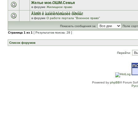
Желье мое.ОШМ.Семья
в форуме
Жилищное право
Âîïðîñ ê àäìèíèñòðàöèè ôîðóìà!
в форуме
О работе портала "Военное право"
Показать сообщения за:
Поле сорт
Страница
1
из
1
[ Результатов поиска: 28 ]
Список форумов
Перейти:
Powered by
phpBB
® Forum Sof
Рус