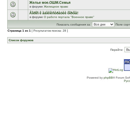
Желье мое.ОШМ.Семья
в форуме
Жилищное право
Âîïðîñ ê àäìèíèñòðàöèè ôîðóìà!
в форуме
О работе портала "Военное право"
Показать сообщения за:
Поле сорт
Страница
1
из
1
[ Результатов поиска: 28 ]
Список форумов
Перейти:
Powered by
phpBB
® Forum Sof
Рус