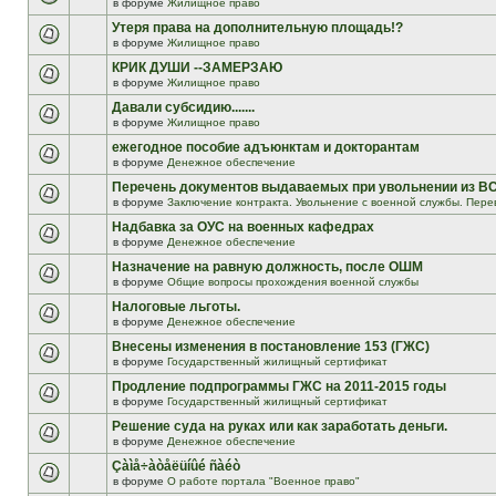
в форуме
Жилищное право
Утеря права на дополнительную площадь!?
в форуме
Жилищное право
КРИК ДУШИ --ЗАМЕРЗАЮ
в форуме
Жилищное право
Давали субсидию.......
в форуме
Жилищное право
ежегодное пособие адъюнктам и докторантам
в форуме
Денежное обеспечение
Перечень документов выдаваемых при увольнении из В
в форуме
Заключение контракта. Увольнение с военной службы. Пере
Надбавка за ОУС на военных кафедрах
в форуме
Денежное обеспечение
Назначение на равную должность, после ОШМ
в форуме
Общие вопросы прохождения военной службы
Налоговые льготы.
в форуме
Денежное обеспечение
Внесены изменения в постановление 153 (ГЖС)
в форуме
Государственный жилищный сертификат
Продление подпрограммы ГЖС на 2011-2015 годы
в форуме
Государственный жилищный сертификат
Решение суда на руках или как заработать деньги.
в форуме
Денежное обеспечение
Çàìå÷àòåëüíûé ñàéò
в форуме
О работе портала "Военное право"