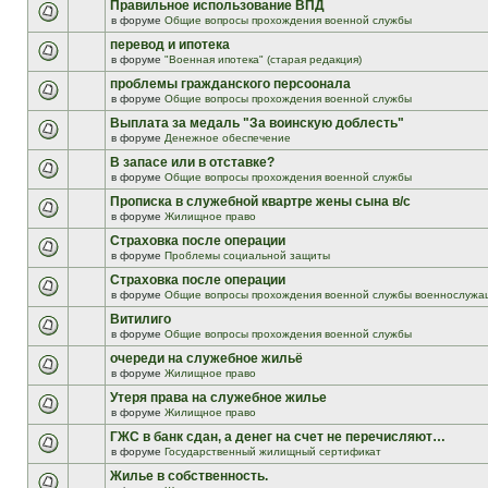
Правильное использование ВПД
в форуме
Общие вопросы прохождения военной службы
перевод и ипотека
в форуме
"Военная ипотека" (старая редакция)
проблемы гражданского персоонала
в форуме
Общие вопросы прохождения военной службы
Выплата за медаль "За воинскую доблесть"
в форуме
Денежное обеспечение
В запасе или в отставке?
в форуме
Общие вопросы прохождения военной службы
Прописка в служебной квартре жены сына в/с
в форуме
Жилищное право
Страховка после операции
в форуме
Проблемы социальной защиты
Страховка после операции
в форуме
Общие вопросы прохождения военной службы военнослужа
Витилиго
в форуме
Общие вопросы прохождения военной службы
очереди на служебное жильё
в форуме
Жилищное право
Утеря права на служебное жилье
в форуме
Жилищное право
ГЖС в банк сдан, а денег на счет не перечисляют…
в форуме
Государственный жилищный сертификат
Жилье в собственность.