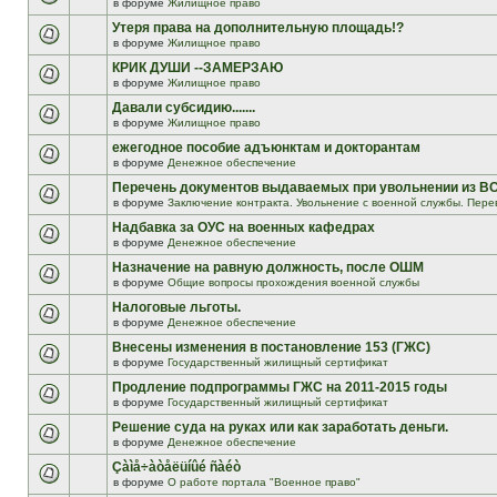
в форуме
Жилищное право
Утеря права на дополнительную площадь!?
в форуме
Жилищное право
КРИК ДУШИ --ЗАМЕРЗАЮ
в форуме
Жилищное право
Давали субсидию.......
в форуме
Жилищное право
ежегодное пособие адъюнктам и докторантам
в форуме
Денежное обеспечение
Перечень документов выдаваемых при увольнении из В
в форуме
Заключение контракта. Увольнение с военной службы. Пере
Надбавка за ОУС на военных кафедрах
в форуме
Денежное обеспечение
Назначение на равную должность, после ОШМ
в форуме
Общие вопросы прохождения военной службы
Налоговые льготы.
в форуме
Денежное обеспечение
Внесены изменения в постановление 153 (ГЖС)
в форуме
Государственный жилищный сертификат
Продление подпрограммы ГЖС на 2011-2015 годы
в форуме
Государственный жилищный сертификат
Решение суда на руках или как заработать деньги.
в форуме
Денежное обеспечение
Çàìå÷àòåëüíûé ñàéò
в форуме
О работе портала "Военное право"