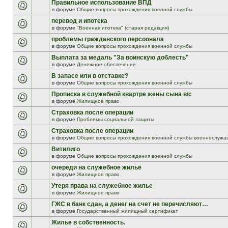
Правильное использование ВПД
в форуме
Общие вопросы прохождения военной службы
перевод и ипотека
в форуме
"Военная ипотека" (старая редакция)
проблемы гражданского персоонала
в форуме
Общие вопросы прохождения военной службы
Выплата за медаль "За воинскую доблесть"
в форуме
Денежное обеспечение
В запасе или в отставке?
в форуме
Общие вопросы прохождения военной службы
Прописка в служебной квартре жены сына в/с
в форуме
Жилищное право
Страховка после операции
в форуме
Проблемы социальной защиты
Страховка после операции
в форуме
Общие вопросы прохождения военной службы военнослужа
Витилиго
в форуме
Общие вопросы прохождения военной службы
очереди на служебное жильё
в форуме
Жилищное право
Утеря права на служебное жилье
в форуме
Жилищное право
ГЖС в банк сдан, а денег на счет не перечисляют…
в форуме
Государственный жилищный сертификат
Жилье в собственность.