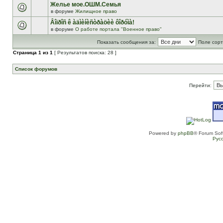
Желье мое.ОШМ.Семья
в форуме
Жилищное право
Âîïðîñ ê àäìèíèñòðàöèè ôîðóìà!
в форуме
О работе портала "Военное право"
Показать сообщения за:
Поле сорт
Страница
1
из
1
[ Результатов поиска: 28 ]
Список форумов
Перейти:
Powered by
phpBB
® Forum Sof
Рус