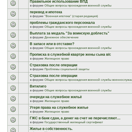
Правильное использование ВПД
в форуме
Общие вопросы прохождения военной службы
перевод и ипотека
в форуме
"Военная ипотека" (старая редакция)
проблемы гражданского персоонала
в форуме
Общие вопросы прохождения военной службы
Выплата за медаль "За воинскую доблесть"
в форуме
Денежное обеспечение
В запасе или в отставке?
в форуме
Общие вопросы прохождения военной службы
Прописка в служебной квартре жены сына в/с
в форуме
Жилищное право
Страховка после операции
в форуме
Проблемы социальной защиты
Страховка после операции
в форуме
Общие вопросы прохождения военной службы военнослужа
Витилиго
в форуме
Общие вопросы прохождения военной службы
очереди на служебное жильё
в форуме
Жилищное право
Утеря права на служебное жилье
в форуме
Жилищное право
ГЖС в банк сдан, а денег на счет не перечисляют…
в форуме
Государственный жилищный сертификат
Жилье в собственность.