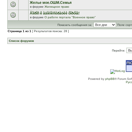
Желье мое.ОШМ.Семья
в форуме
Жилищное право
Âîïðîñ ê àäìèíèñòðàöèè ôîðóìà!
в форуме
О работе портала "Военное право"
Показать сообщения за:
Поле сорт
Страница
1
из
1
[ Результатов поиска: 28 ]
Список форумов
Перейти:
Powered by
phpBB
® Forum Sof
Рус