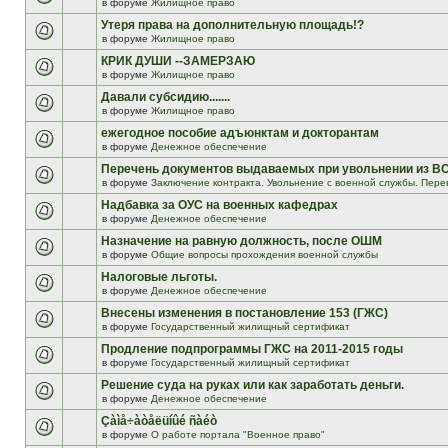
в форуме
Жилищное право
Утеря права на дополнительную площадь!?
в форуме
Жилищное право
КРИК ДУШИ --ЗАМЕРЗАЮ
в форуме
Жилищное право
Давали субсидию.......
в форуме
Жилищное право
ежегодное пособие адъюнктам и докторантам
в форуме
Денежное обеспечение
Перечень документов выдаваемых при увольнении из В
в форуме
Заключение контракта. Увольнение с военной службы. Пере
Надбавка за ОУС на военных кафедрах
в форуме
Денежное обеспечение
Назначение на равную должность, после ОШМ
в форуме
Общие вопросы прохождения военной службы
Налоговые льготы.
в форуме
Денежное обеспечение
Внесены изменения в постановление 153 (ГЖС)
в форуме
Государственный жилищный сертификат
Продление подпрограммы ГЖС на 2011-2015 годы
в форуме
Государственный жилищный сертификат
Решение суда на руках или как заработать деньги.
в форуме
Денежное обеспечение
Çàìå÷àòåëüíûé ñàéò
в форуме
О работе портала "Военное право"