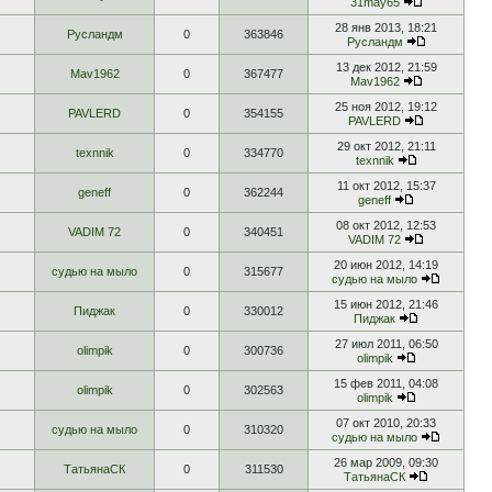
31may65
28 янв 2013, 18:21
Русландм
0
363846
Русландм
13 дек 2012, 21:59
Mav1962
0
367477
Mav1962
25 ноя 2012, 19:12
PAVLERD
0
354155
PAVLERD
29 окт 2012, 21:11
texnnik
0
334770
texnnik
11 окт 2012, 15:37
geneff
0
362244
geneff
08 окт 2012, 12:53
VADIM 72
0
340451
VADIM 72
20 июн 2012, 14:19
судью на мыло
0
315677
судью на мыло
15 июн 2012, 21:46
Пиджак
0
330012
Пиджак
27 июл 2011, 06:50
olimpik
0
300736
olimpik
15 фев 2011, 04:08
olimpik
0
302563
olimpik
07 окт 2010, 20:33
судью на мыло
0
310320
судью на мыло
26 мар 2009, 09:30
ТатьянаСК
0
311530
ТатьянаСК