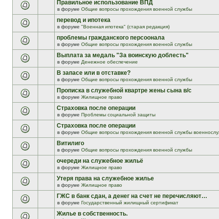
Правильное использование ВПД
в форуме
Общие вопросы прохождения военной службы
перевод и ипотека
в форуме
"Военная ипотека" (старая редакция)
проблемы гражданского персоонала
в форуме
Общие вопросы прохождения военной службы
Выплата за медаль "За воинскую доблесть"
в форуме
Денежное обеспечение
В запасе или в отставке?
в форуме
Общие вопросы прохождения военной службы
Прописка в служебной квартре жены сына в/с
в форуме
Жилищное право
Страховка после операции
в форуме
Проблемы социальной защиты
Страховка после операции
в форуме
Общие вопросы прохождения военной службы военнослу
Витилиго
в форуме
Общие вопросы прохождения военной службы
очереди на служебное жильё
в форуме
Жилищное право
Утеря права на служебное жилье
в форуме
Жилищное право
ГЖС в банк сдан, а денег на счет не перечисляют…
в форуме
Государственный жилищный сертификат
Жилье в собственность.