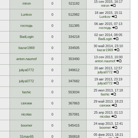
15 сен 2015, 16:17
miron
0
521192
miron
18 авг 2015, 15:11
Lunkov
0
512982
Lunkov
06 авг 2015, 07:13
господь
0
311385
господь
02 окт 2014, 08:05
BadLogin
0
334218
BadLogin
30 май 2014, 23:10
bazar1969
0
334505
bazar1969
13 сен 2013, 10:00
anton.naumof
0
353490
anton.naumof
20 авг 2013, 12:57
juliya0772
0
349612
juliya0772
19 авг 2013, 23:19
juliya0772
0
347682
juliya0772
25 июл 2013, 17:18
fashic
0
553034
fashic
29 май 2013, 18:23
связюк
0
367863
связюк
25 апр 2013, 01:13
nicolas
0
357081
nicolas
24 мар 2013, 12:41
boomer
0
545415
boomer
05 фев 2013, 18:21
31may65
0
350818