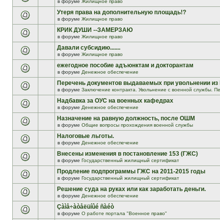
в форуме
Жилищное право
Утеря права на дополнительную площадь!?
в форуме
Жилищное право
КРИК ДУШИ --ЗАМЕРЗАЮ
в форуме
Жилищное право
Давали субсидию.......
в форуме
Жилищное право
ежегодное пособие адъюнктам и докторантам
в форуме
Денежное обеспечение
Перечень документов выдаваемых при увольнении из
в форуме
Заключение контракта. Увольнение с военной службы. Пе
Надбавка за ОУС на военных кафедрах
в форуме
Денежное обеспечение
Назначение на равную должность, после ОШМ
в форуме
Общие вопросы прохождения военной службы
Налоговые льготы.
в форуме
Денежное обеспечение
Внесены изменения в постановление 153 (ГЖС)
в форуме
Государственный жилищный сертификат
Продление подпрограммы ГЖС на 2011-2015 годы
в форуме
Государственный жилищный сертификат
Решение суда на руках или как заработать деньги.
в форуме
Денежное обеспечение
Çàìå÷àòåëüíûé ñàéò
в форуме
О работе портала "Военное право"