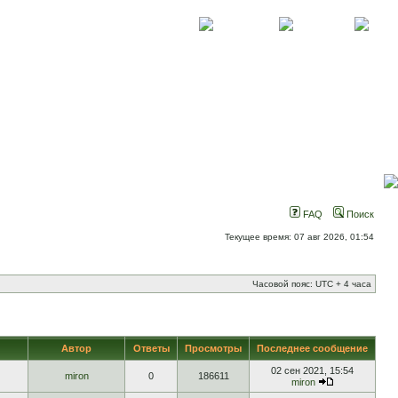
О проекте
Контакты
Новости
FAQ
Поиск
Текущее время: 07 авг 2026, 01:54
Часовой пояс: UTC + 4 часа
Автор
Ответы
Просмотры
Последнее сообщение
02 сен 2021, 15:54
miron
0
186611
miron