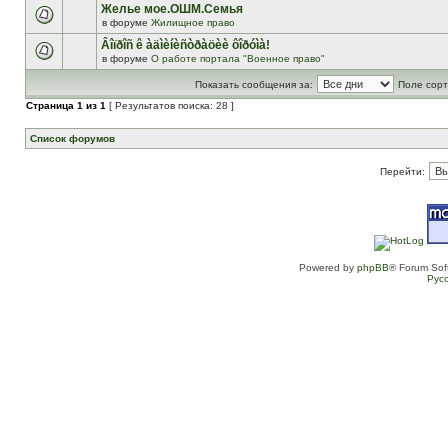
Желье мое.ОШМ.Семья
в форуме
Жилищное право
Âîïðîñ ê àäìèíèñòðàöèè ôîðóìà!
в форуме
О работе портала "Военное право"
Показать сообщения за:
Поле сорт
Страница
1
из
1
[ Результатов поиска: 28 ]
Список форумов
Перейти:
Powered by
phpBB
® Forum Sof
Рус