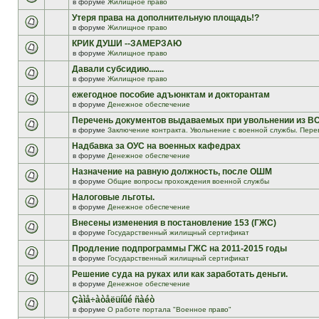
в форуме
Жилищное право
Утеря права на дополнительную площадь!?
в форуме
Жилищное право
КРИК ДУШИ --ЗАМЕРЗАЮ
в форуме
Жилищное право
Давали субсидию.......
в форуме
Жилищное право
ежегодное пособие адъюнктам и докторантам
в форуме
Денежное обеспечение
Перечень документов выдаваемых при увольнении из В
в форуме
Заключение контракта. Увольнение с военной службы. Пере
Надбавка за ОУС на военных кафедрах
в форуме
Денежное обеспечение
Назначение на равную должность, после ОШМ
в форуме
Общие вопросы прохождения военной службы
Налоговые льготы.
в форуме
Денежное обеспечение
Внесены изменения в постановление 153 (ГЖС)
в форуме
Государственный жилищный сертификат
Продление подпрограммы ГЖС на 2011-2015 годы
в форуме
Государственный жилищный сертификат
Решение суда на руках или как заработать деньги.
в форуме
Денежное обеспечение
Çàìå÷àòåëüíûé ñàéò
в форуме
О работе портала "Военное право"