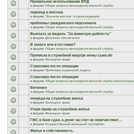
Правильное использование ВПД
в форуме
Общие вопросы прохождения военной службы
перевод и ипотека
в форуме
"Военная ипотека" (старая редакция)
проблемы гражданского персоонала
в форуме
Общие вопросы прохождения военной службы
Выплата за медаль "За воинскую доблесть"
в форуме
Денежное обеспечение
В запасе или в отставке?
в форуме
Общие вопросы прохождения военной службы
Прописка в служебной квартре жены сына в/с
в форуме
Жилищное право
Страховка после операции
в форуме
Проблемы социальной защиты
Страховка после операции
в форуме
Общие вопросы прохождения военной службы военнослужа
Витилиго
в форуме
Общие вопросы прохождения военной службы
очереди на служебное жильё
в форуме
Жилищное право
Утеря права на служебное жилье
в форуме
Жилищное право
ГЖС в банк сдан, а денег на счет не перечисляют…
в форуме
Государственный жилищный сертификат
Жилье в собственность.