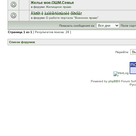
Желье мое.ОШМ.Семья
в форуме
Жилищное право
Âîïðîñ ê àäìèíèñòðàöèè ôîðóìà!
в форуме
О работе портала "Военное право"
Показать сообщения за:
Поле сорт
Страница
1
из
1
[ Результатов поиска: 28 ]
Список форумов
Перейти:
Powered by
phpBB
® Forum Sof
Рус