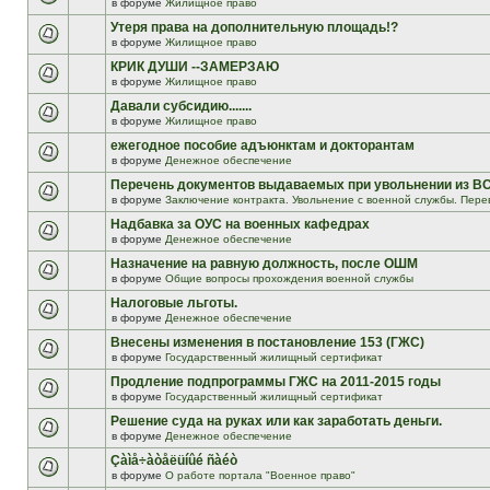
в форуме
Жилищное право
Утеря права на дополнительную площадь!?
в форуме
Жилищное право
КРИК ДУШИ --ЗАМЕРЗАЮ
в форуме
Жилищное право
Давали субсидию.......
в форуме
Жилищное право
ежегодное пособие адъюнктам и докторантам
в форуме
Денежное обеспечение
Перечень документов выдаваемых при увольнении из В
в форуме
Заключение контракта. Увольнение с военной службы. Пере
Надбавка за ОУС на военных кафедрах
в форуме
Денежное обеспечение
Назначение на равную должность, после ОШМ
в форуме
Общие вопросы прохождения военной службы
Налоговые льготы.
в форуме
Денежное обеспечение
Внесены изменения в постановление 153 (ГЖС)
в форуме
Государственный жилищный сертификат
Продление подпрограммы ГЖС на 2011-2015 годы
в форуме
Государственный жилищный сертификат
Решение суда на руках или как заработать деньги.
в форуме
Денежное обеспечение
Çàìå÷àòåëüíûé ñàéò
в форуме
О работе портала "Военное право"