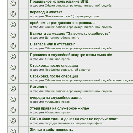
Правильное использование ВПД
в форуме
Общие вопросы прохождения военной службы
перевод и ипотека
в форуме
"Военная ипотека" (старая редакция)
проблемы гражданского персоонала
в форуме
Общие вопросы прохождения военной службы
Выплата за медаль "За воинскую доблесть"
в форуме
Денежное обеспечение
В запасе или в отставке?
в форуме
Общие вопросы прохождения военной службы
Прописка в служебной квартре жены сына в/с
в форуме
Жилищное право
Страховка после операции
в форуме
Проблемы социальной защиты
Страховка после операции
в форуме
Общие вопросы прохождения военной службы военнослужа
Витилиго
в форуме
Общие вопросы прохождения военной службы
очереди на служебное жильё
в форуме
Жилищное право
Утеря права на служебное жилье
в форуме
Жилищное право
ГЖС в банк сдан, а денег на счет не перечисляют…
в форуме
Государственный жилищный сертификат
Жилье в собственность.