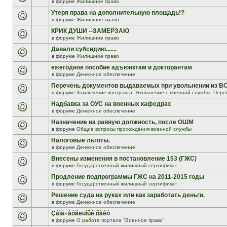
в форуме
Жилищное право
Утеря права на дополнительную площадь!?
в форуме
Жилищное право
КРИК ДУШИ --ЗАМЕРЗАЮ
в форуме
Жилищное право
Давали субсидию.......
в форуме
Жилищное право
ежегодное пособие адъюнктам и докторантам
в форуме
Денежное обеспечение
Перечень документов выдаваемых при увольнении из В
в форуме
Заключение контракта. Увольнение с военной службы. Пере
Надбавка за ОУС на военных кафедрах
в форуме
Денежное обеспечение
Назначение на равную должность, после ОШМ
в форуме
Общие вопросы прохождения военной службы
Налоговые льготы.
в форуме
Денежное обеспечение
Внесены изменения в постановление 153 (ГЖС)
в форуме
Государственный жилищный сертификат
Продление подпрограммы ГЖС на 2011-2015 годы
в форуме
Государственный жилищный сертификат
Решение суда на руках или как заработать деньги.
в форуме
Денежное обеспечение
Çàìå÷àòåëüíûé ñàéò
в форуме
О работе портала "Военное право"