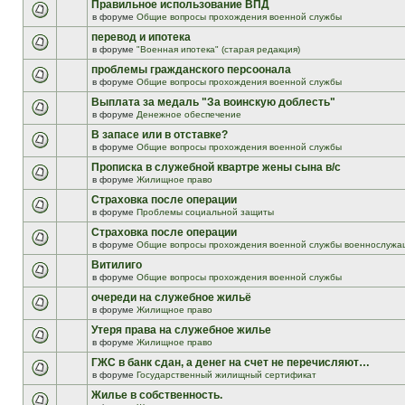
Правильное использование ВПД
в форуме
Общие вопросы прохождения военной службы
перевод и ипотека
в форуме
"Военная ипотека" (старая редакция)
проблемы гражданского персоонала
в форуме
Общие вопросы прохождения военной службы
Выплата за медаль "За воинскую доблесть"
в форуме
Денежное обеспечение
В запасе или в отставке?
в форуме
Общие вопросы прохождения военной службы
Прописка в служебной квартре жены сына в/с
в форуме
Жилищное право
Страховка после операции
в форуме
Проблемы социальной защиты
Страховка после операции
в форуме
Общие вопросы прохождения военной службы военнослужа
Витилиго
в форуме
Общие вопросы прохождения военной службы
очереди на служебное жильё
в форуме
Жилищное право
Утеря права на служебное жилье
в форуме
Жилищное право
ГЖС в банк сдан, а денег на счет не перечисляют…
в форуме
Государственный жилищный сертификат
Жилье в собственность.