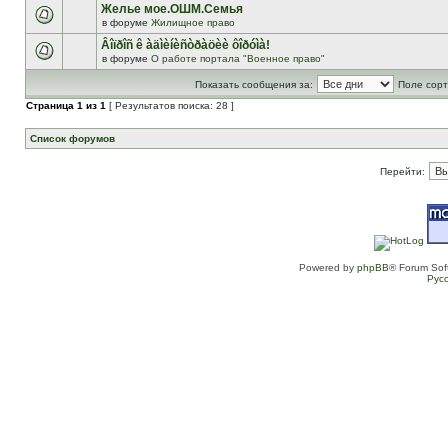
Желье мое.ОШМ.Семья
в форуме
Жилищное право
Âîïðîñ ê àäìèíèñòðàöèè ôîðóìà!
в форуме
О работе портала "Военное право"
Показать сообщения за:
Поле сорт
Страница
1
из
1
[ Результатов поиска: 28 ]
Список форумов
Перейти:
Powered by
phpBB
® Forum Sof
Рус