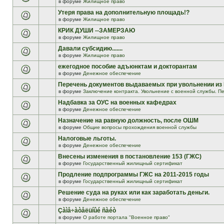
в форуме
Жилищное право
Утеря права на дополнительную площадь!?
в форуме
Жилищное право
КРИК ДУШИ --ЗАМЕРЗАЮ
в форуме
Жилищное право
Давали субсидию.......
в форуме
Жилищное право
ежегодное пособие адъюнктам и докторантам
в форуме
Денежное обеспечение
Перечень документов выдаваемых при увольнении из
в форуме
Заключение контракта. Увольнение с военной службы. Пе
Надбавка за ОУС на военных кафедрах
в форуме
Денежное обеспечение
Назначение на равную должность, после ОШМ
в форуме
Общие вопросы прохождения военной службы
Налоговые льготы.
в форуме
Денежное обеспечение
Внесены изменения в постановление 153 (ГЖС)
в форуме
Государственный жилищный сертификат
Продление подпрограммы ГЖС на 2011-2015 годы
в форуме
Государственный жилищный сертификат
Решение суда на руках или как заработать деньги.
в форуме
Денежное обеспечение
Çàìå÷àòåëüíûé ñàéò
в форуме
О работе портала "Военное право"