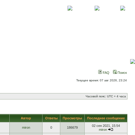
О проекте
Контакты
Новости
FAQ
Поиск
Текущее время: 07 авг 2026, 23:24
Часовой пояс: UTC + 4 часа
Автор
Ответы
Просмотры
Последнее сообщение
02 сен 2021, 15:54
miron
0
186679
miron