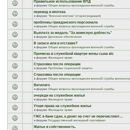
Правильное использование ВПД
в форуме
Общие вопросы прохождения военной службы
перевод и ипотека
в форуме
"Военная ипотека" (старая редакция)
проблемы гражданского персоонала
в форуме
Общие вопросы прохождения военной службы
Выплата за медаль "За воинскую доблесть"
в форуме
Денежное обеспечение
В запасе или в отставке?
в форуме
Общие вопросы прохождения военной службы
Прописка в служебной квартре жены сына в/с
в форуме
Жилищное право
Страховка после операции
в форуме
Проблемы социальной защиты
Страховка после операции
в форуме
Общие вопросы прохождения военной службы военнослу
Витилиго
в форуме
Общие вопросы прохождения военной службы
очереди на служебное жильё
в форуме
Жилищное право
Утеря права на служебное жилье
в форуме
Жилищное право
ГЖС в банк сдан, а денег на счет не перечисляют…
в форуме
Государственный жилищный сертификат
Жилье в собственность.