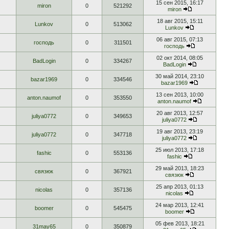
15 сен 2015, 16:17
miron
0
521292
miron
18 авг 2015, 15:11
Lunkov
0
513062
Lunkov
06 авг 2015, 07:13
господь
0
311501
господь
02 окт 2014, 08:05
BadLogin
0
334267
BadLogin
30 май 2014, 23:10
bazar1969
0
334546
bazar1969
13 сен 2013, 10:00
anton.naumof
0
353550
anton.naumof
20 авг 2013, 12:57
juliya0772
0
349653
juliya0772
19 авг 2013, 23:19
juliya0772
0
347718
juliya0772
25 июл 2013, 17:18
fashic
0
553136
fashic
29 май 2013, 18:23
связюк
0
367921
связюк
25 апр 2013, 01:13
nicolas
0
357136
nicolas
24 мар 2013, 12:41
boomer
0
545475
boomer
05 фев 2013, 18:21
31may65
0
350879