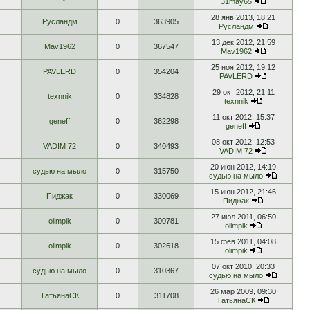
31may65
28 янв 2013, 18:21
Русландм
0
363905
Русландм
13 дек 2012, 21:59
Mav1962
0
367547
Mav1962
25 ноя 2012, 19:12
PAVLERD
0
354204
PAVLERD
29 окт 2012, 21:11
texnnik
0
334828
texnnik
11 окт 2012, 15:37
geneff
0
362298
geneff
08 окт 2012, 12:53
VADIM 72
0
340493
VADIM 72
20 июн 2012, 14:19
судью на мыло
0
315750
судью на мыло
15 июн 2012, 21:46
Пиджак
0
330069
Пиджак
27 июл 2011, 06:50
olimpik
0
300781
olimpik
15 фев 2011, 04:08
olimpik
0
302618
olimpik
07 окт 2010, 20:33
судью на мыло
0
310367
судью на мыло
26 мар 2009, 09:30
ТатьянаСК
0
311708
ТатьянаСК