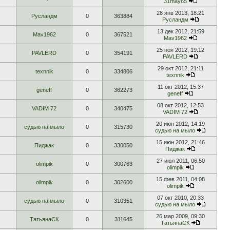
31may65
28 янв 2013, 18:21
Русландм
0
363884
Русландм
13 дек 2012, 21:59
Mav1962
0
367521
Mav1962
25 ноя 2012, 19:12
PAVLERD
0
354191
PAVLERD
29 окт 2012, 21:11
texnnik
0
334806
texnnik
11 окт 2012, 15:37
geneff
0
362273
geneff
08 окт 2012, 12:53
VADIM 72
0
340475
VADIM 72
20 июн 2012, 14:19
судью на мыло
0
315730
судью на мыло
15 июн 2012, 21:46
Пиджак
0
330050
Пиджак
27 июл 2011, 06:50
olimpik
0
300763
olimpik
15 фев 2011, 04:08
olimpik
0
302600
olimpik
07 окт 2010, 20:33
судью на мыло
0
310351
судью на мыло
26 мар 2009, 09:30
ТатьянаСК
0
311645
ТатьянаСК