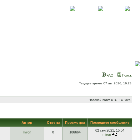
О проекте
Контакты
Новости
FAQ
Поиск
Текущее время: 07 авг 2026, 16:23
Часовой пояс: UTC + 4 часа
Автор
Ответы
Просмотры
Последнее сообщение
02 сен 2021, 15:54
miron
0
186664
miron