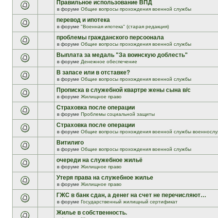
Правильное использование ВПД
в форуме
Общие вопросы прохождения военной службы
перевод и ипотека
в форуме
"Военная ипотека" (старая редакция)
проблемы гражданского персоонала
в форуме
Общие вопросы прохождения военной службы
Выплата за медаль "За воинскую доблесть"
в форуме
Денежное обеспечение
В запасе или в отставке?
в форуме
Общие вопросы прохождения военной службы
Прописка в служебной квартре жены сына в/с
в форуме
Жилищное право
Страховка после операции
в форуме
Проблемы социальной защиты
Страховка после операции
в форуме
Общие вопросы прохождения военной службы военнослу
Витилиго
в форуме
Общие вопросы прохождения военной службы
очереди на служебное жильё
в форуме
Жилищное право
Утеря права на служебное жилье
в форуме
Жилищное право
ГЖС в банк сдан, а денег на счет не перечисляют…
в форуме
Государственный жилищный сертификат
Жилье в собственность.