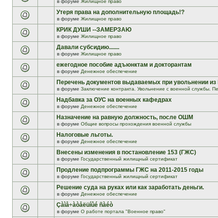
в форуме
Жилищное право
Утеря права на дополнительную площадь!?
в форуме
Жилищное право
КРИК ДУШИ --ЗАМЕРЗАЮ
в форуме
Жилищное право
Давали субсидию.......
в форуме
Жилищное право
ежегодное пособие адъюнктам и докторантам
в форуме
Денежное обеспечение
Перечень документов выдаваемых при увольнении из
в форуме
Заключение контракта. Увольнение с военной службы. Пе
Надбавка за ОУС на военных кафедрах
в форуме
Денежное обеспечение
Назначение на равную должность, после ОШМ
в форуме
Общие вопросы прохождения военной службы
Налоговые льготы.
в форуме
Денежное обеспечение
Внесены изменения в постановление 153 (ГЖС)
в форуме
Государственный жилищный сертификат
Продление подпрограммы ГЖС на 2011-2015 годы
в форуме
Государственный жилищный сертификат
Решение суда на руках или как заработать деньги.
в форуме
Денежное обеспечение
Çàìå÷àòåëüíûé ñàéò
в форуме
О работе портала "Военное право"