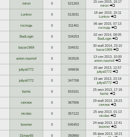
15 сен 2015, 16:17
miron
0
521263
miron
18 авг 2015, 15:11
Lunkov
0
513031
Lunkov
06 авг 2015, 07:13
господь
0
311461
господь
02 окт 2014, 08:05
BadLogin
0
334253
BadLogin
30 май 2014, 23:10
bazar1969
0
334531
bazar1969
13 сен 2013, 10:00
anton.naumof
0
353526
anton.naumof
20 авг 2013, 12:57
juliya0772
0
349636
juliya0772
19 авг 2013, 23:19
juliya0772
0
347708
juliya0772
25 июл 2013, 17:18
fashic
0
553101
fashic
29 май 2013, 18:23
связюк
0
367906
связюк
25 апр 2013, 01:13
nicolas
0
357122
nicolas
24 мар 2013, 12:41
boomer
0
545453
boomer
05 фев 2013, 18:21
31may65
0
350860