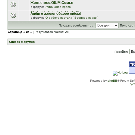
Желье мое.ОШМ.Семья
в форуме
Жилищное право
Âîïðîñ ê àäìèíèñòðàöèè ôîðóìà!
в форуме
О работе портала "Военное право"
Показать сообщения за:
Поле сорт
Страница
1
из
1
[ Результатов поиска: 28 ]
Список форумов
Перейти:
Powered by
phpBB
® Forum Sof
Рус