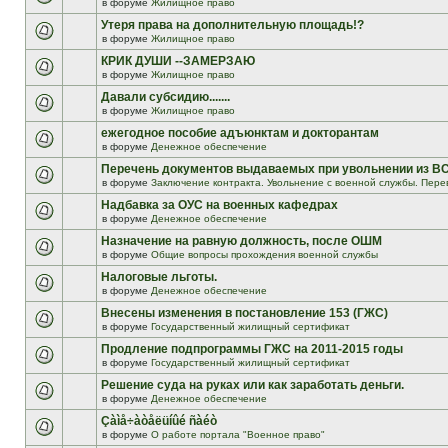
в форуме
Жилищное право
Утеря права на дополнительную площадь!?
в форуме
Жилищное право
КРИК ДУШИ --ЗАМЕРЗАЮ
в форуме
Жилищное право
Давали субсидию.......
в форуме
Жилищное право
ежегодное пособие адъюнктам и докторантам
в форуме
Денежное обеспечение
Перечень документов выдаваемых при увольнении из В
в форуме
Заключение контракта. Увольнение с военной службы. Пере
Надбавка за ОУС на военных кафедрах
в форуме
Денежное обеспечение
Назначение на равную должность, после ОШМ
в форуме
Общие вопросы прохождения военной службы
Налоговые льготы.
в форуме
Денежное обеспечение
Внесены изменения в постановление 153 (ГЖС)
в форуме
Государственный жилищный сертификат
Продление подпрограммы ГЖС на 2011-2015 годы
в форуме
Государственный жилищный сертификат
Решение суда на руках или как заработать деньги.
в форуме
Денежное обеспечение
Çàìå÷àòåëüíûé ñàéò
в форуме
О работе портала "Военное право"