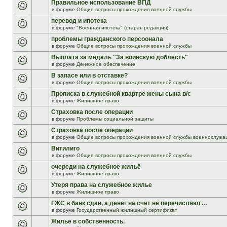
Правильное использование ВПД
в форуме
Общие вопросы прохождения военной службы
перевод и ипотека
в форуме
"Военная ипотека" (старая редакция)
проблемы гражданского персоонала
в форуме
Общие вопросы прохождения военной службы
Выплата за медаль "За воинскую доблесть"
в форуме
Денежное обеспечение
В запасе или в отставке?
в форуме
Общие вопросы прохождения военной службы
Прописка в служебной квартре жены сына в/с
в форуме
Жилищное право
Страховка после операции
в форуме
Проблемы социальной защиты
Страховка после операции
в форуме
Общие вопросы прохождения военной службы военнослужа
Витилиго
в форуме
Общие вопросы прохождения военной службы
очереди на служебное жильё
в форуме
Жилищное право
Утеря права на служебное жилье
в форуме
Жилищное право
ГЖС в банк сдан, а денег на счет не перечисляют…
в форуме
Государственный жилищный сертификат
Жилье в собственность.